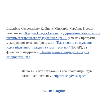
Власність Секретаріату Кабінету Міністрів України. Проєкт
реалізовано
Фондом Східна Європа
та
Державним агентством з
питань електронного урядування України
у межах програми
міжнародної технічної допомоги
"Електронне врядування
задля підзвітності влади та участі громади"
(EGAP), за
фінансової підтримки
Швейцарської агенції розвитку та
співробітництва
Якщо ви маєте зауваження або пропозиції, будь
ласка, напишіть нам:
https://ukc.gov.ua/appeal
In English