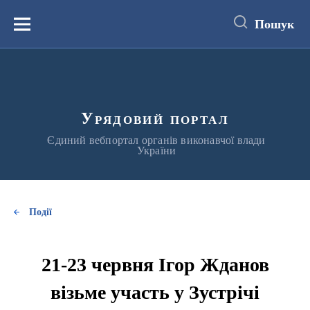
до
основного
Пошук
вмісту
Меню
Урядовий портал
Єдиний вебпортал органів виконавчої влади
України
Події
21-23 червня Ігор Жданов
візьме участь у Зустрічі