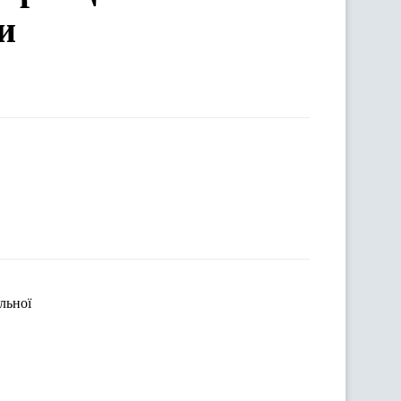
и
льної