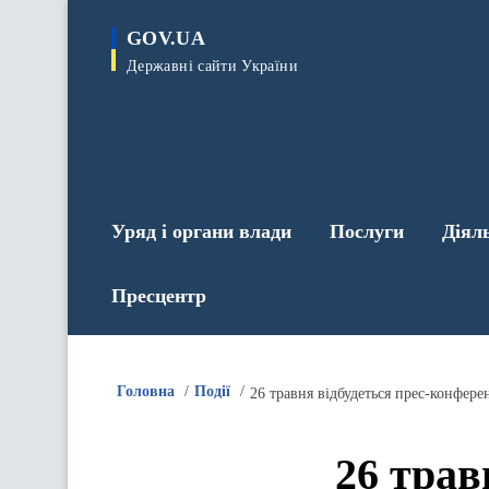
до
основного
GOV.UA
вмісту
Державні сайти України
Уряд і органи влади
Послуги
Діял
Пресцентр
Головна
Події
26 травня відбудеться прес-конфер
26 трав