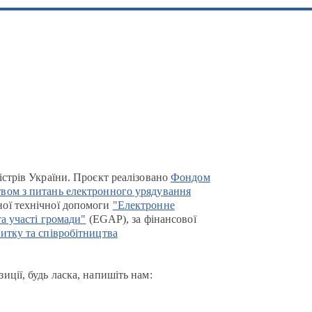
істрів України. Проєкт реалізовано
Фондом
вом з питань електронного урядування
ої технічної допомоги
"Електронне
та участі громади"
(EGAP), за фінансової
итку та співробітництва
иції, будь ласка, напишіть нам: