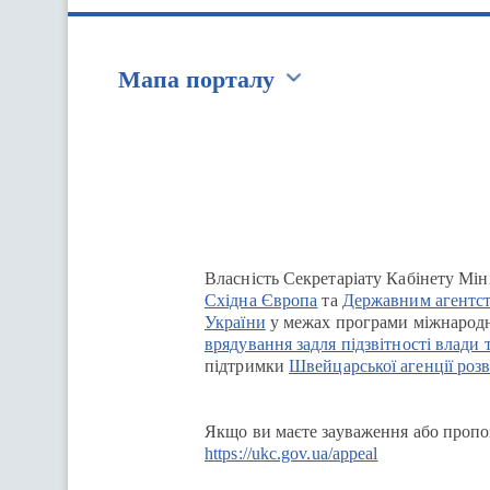
Мапа порталу
Перейти на сайт Ukraine.ua
Власність Секретаріату Кабінету Мін
Східна Європа
та
Державним агентст
України
у межах програми міжнародн
врядування задля підзвітності влади 
підтримки
Швейцарської агенції розв
Якщо ви маєте зауваження або пропоз
https://ukc.gov.ua/appeal