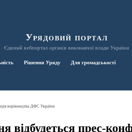
Урядовий портал
Єдиний вебпортал органів виконавчої влади України
ьність
Рішення Уряду
Для громадськості
енція керівництва ДФС України
ня відбудеться прес-кон