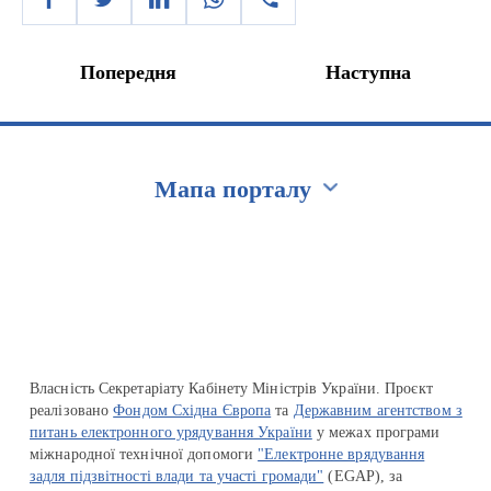
Попередня
Наступна
Мапа порталу
Перейти на сайт Ukraine.ua
Власність Секретаріату Кабінету Міністрів України. Проєкт
реалізовано
Фондом Східна Європа
та
Державним агентством з
питань електронного урядування України
у межах програми
міжнародної технічної допомоги
"Електронне врядування
задля підзвітності влади та участі громади"
(EGAP), за