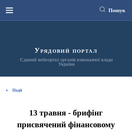
до
основного
Пошук
вмісту
Меню
Урядовий портал
Єдиний вебпортал органів виконавчої влади
України
Події
13 травня - брифінг
присвячений фінансовому