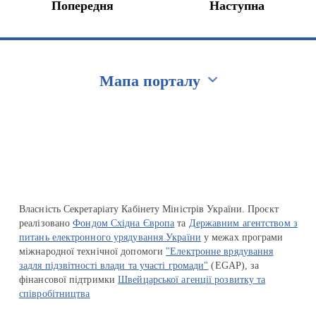
Попередня
Наступна
Мапа порталу
Перейти на сайт Ukraine.ua
Власність Секретаріату Кабінету Міністрів України. Проєкт
реалізовано
Фондом Східна Європа
та
Державним агентством з
питань електронного урядування України
у межах програми
міжнародної технічної допомоги
"Електронне врядування
задля підзвітності влади та участі громади"
(EGAP), за
фінансової підтримки
Швейцарської агенції розвитку та
співробітництва