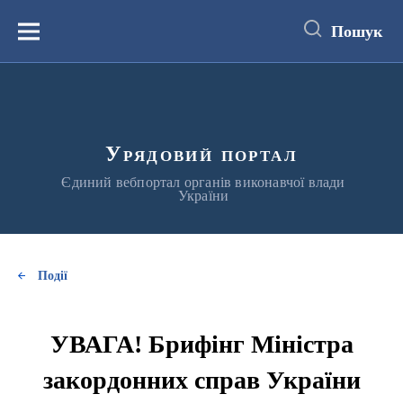
до
основного
Пошук
вмісту
Меню
Урядовий портал
Єдиний вебпортал органів виконавчої влади
України
Події
УВАГА! Брифінг Міністра
закордонних справ України