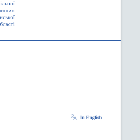
ільної
мчишин
нської
бласті
In English