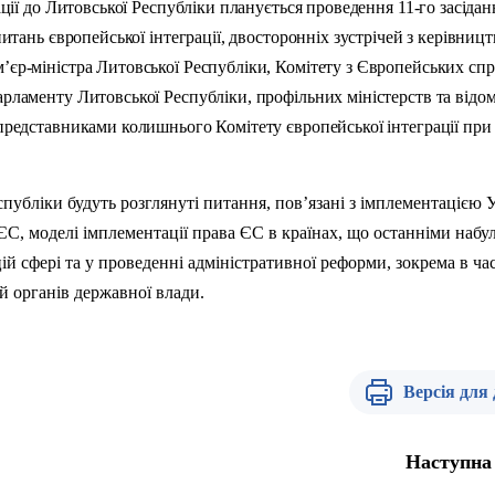
гації до Литовської Республіки планується проведення 11-го засідан
питань європейської інтеграції, двосторонніх зустрічей з керівниц
’єр-міністра Литовської Республіки, Комітету з Європейських спр
арламенту Литовської Республіки, профільних міністерств та відо
 представниками колишнього Комітету європейської інтеграції при
спубліки будуть розглянуті питання, пов’язані з імплементацією 
ЄС, моделі імплементації права ЄС в країнах, що останніми набу
ій сфері та у проведенні адміністративної реформи, зокрема в ча
й органів державної влади.
Версія для
Наступна