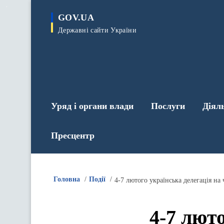
до
основного
GOV.UA
вмісту
Державні сайти України
Уряд і органи влади
Послуги
Діял
Пресцентр
Головна
Події
4-7 люто