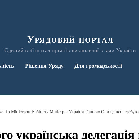
Урядовий портал
Єдиний вебпортал органів виконавчої влади України
ьність
Рішення Уряду
Для громадськості
го українська делегація 