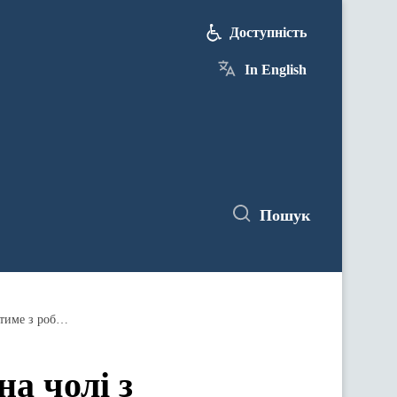
Доступність
In English
Пошук
4-7 лютого українська делегація на чолі з Міністром Кабінету Міністрів України Ганною Онищенко перебуватиме з робочим візитом у Литві
на чолі з