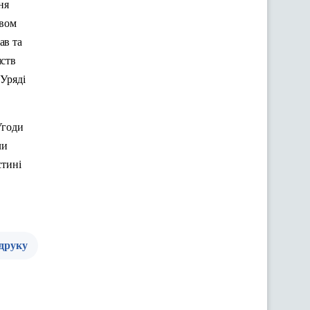
ня
твом
ав та
мств
 Уряді
Угоди
ли
стині
 друку