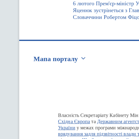
6 лютого Прем'єр-міністр 
Яценюк зустрінеться з Гла
Словаччини Робертом Фіц
Мапа порталу
Перейти на сайт Ukraine.ua
Власність Секретаріату Кабінету Мін
Східна Європа
та
Державним агентст
України
у межах програми міжнародн
врядування задля підзвітності влади 