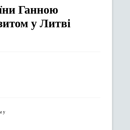
аїни Ганною
зитом у Литві
м у