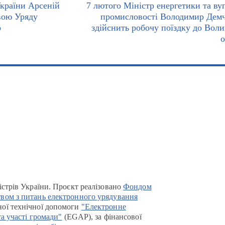
України Арсеній
7 лютого Міністр енергетики та вуг
вою Уряду
промисловості Володимир Де
о
здійснить робочу поїздку до Воли
о
істрів України. Проєкт реалізовано
Фондом
вом з питань електронного урядування
ої технічної допомоги
"Електронне
та участі громади"
(EGAP), за фінансової