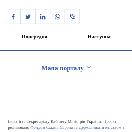
Попередня
Наступна
Мапа порталу
Перейти на сайт Ukraine.ua
Власність Секретаріату Кабінету Міністрів України. Проєкт
реалізовано
Фондом Східна Європа
та
Державним агентством з