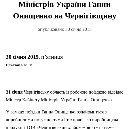
Міністрів України Ганни
Онищенко на Чернігівщину
опубліковано 30 січня 2015
30 січня 2015
, п’ятниця
Початок о
18:38
31
січня
Чернігівську
область
із
робочою
поїздкою
відвідає
Міні
стр
Кабінету
Міністрів
України
Ганна Онищенко.
У рамках
поїздки
Ганна Онищенко
ознайомиться
з
виробничими
потужностями
і
технологією
виробництва
продукції
ТОВ
«
Чернігівський
хлібокомбінат
»
і
візьме