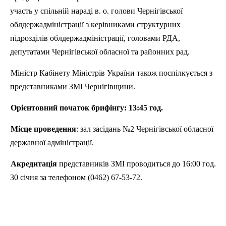
участь у
спільній
нараді
в. о.
голови
Чернігівської
облдержадміністрації
з
керівниками
структурних
підрозділів
облдержадміністрації
, головами РДА,
депутатами
Чернігівської
обласної
та
районних
рад.
Міні
стр
Кабінету
Міністрів
України
також
поспілкується
з
представниками
ЗМІ
Чернігівщини
.
Орієнтовний
початок
брифінгу
: 13:45 год.
Місце
проведення
:
зал
засідань
№2
Чернігівської
обласної
державної
адміністрації
.
Акредитація
представників
ЗМІ проводиться до 16:00 год.
30
січня
за телефоном (0462) 67-53-72.