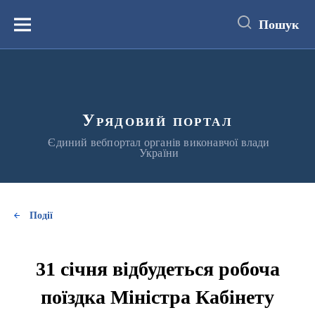
до
основного
Пошук
вмісту
Меню
Урядовий портал
Єдиний вебпортал органів виконавчої влади
України
Події
31 січня відбудеться робоча
поїздка Міністра Кабінету