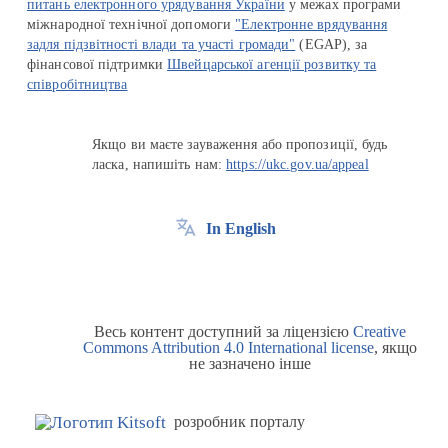
питань електронного урядування України
у межах програми
міжнародної технічної допомоги
"Електронне врядування
задля підзвітності влади та участі громади"
(EGAP), за
фінансової підтримки
Швейцарської агенції розвитку та
співробітництва
Якщо ви маєте зауваження або пропозиції, будь
ласка, напишіть нам:
https://ukc.gov.ua/appeal
In English
Весь контент доступний за ліцензією
Creative
Commons Attribution 4.0 International license
, якщо
не зазначено інше
розробник порталу