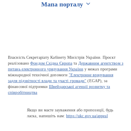
Мапа порталу
Перейти на сайт Ukraine.ua
Власність Секретаріату Кабінету Міністрів України. Проєкт
реалізовано
Фондом Східна Європа
та
Державним агентством з
питань електронного урядування України
у межах програми
міжнародної технічної допомоги
"Електронне врядування
задля підзвітності влади та участі громади"
(EGAP), за
фінансової підтримки
Швейцарської агенції розвитку та
співробітництва
Якщо ви маєте зауваження або пропозиції, будь
ласка, напишіть нам:
https://ukc.gov.ua/appeal