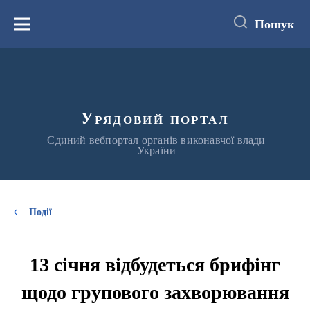
до
основного
Пошук
вмісту
Меню
Урядовий портал
Єдиний вебпортал органів виконавчої влади
України
Події
13 січня відбудеться брифінг
щодо групового захворювання