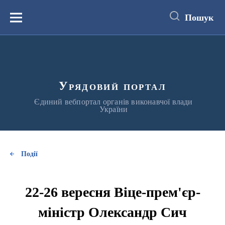
до
основного
Пошук
вмісту
Меню
Урядовий портал
Єдиний вебпортал органів виконавчої влади
України
Події
22-26 вересня Віце-прем'єр-
міністр Олександр Сич