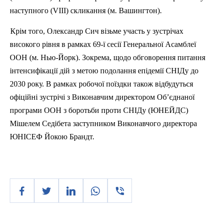
наступного (VIII) скликання (м. Вашингтон).
Крім того, Олександр Сич візьме участь у зустрічах
високого рівня в рамках 69-ї сесії Генеральної Асамблеї
ООН (м. Нью-Йорк). Зокрема, щодо обговорення питання
інтенсифікації дій з метою подолання епідемії
СНІДу
до
2030 року. В рамках робочої поїздки також відбудуться
офіційні зустрічі з Виконавчим директором Об’єднаної
програми ООН з боротьби проти
СНІДу
(ЮНЕЙДС)
Мішелем
Седібета
заступником Виконавчого директора
ЮНІСЕФ
Йокою
Брандт.