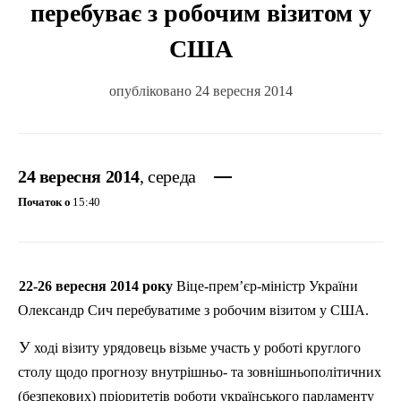
перебуває з робочим візитом у
США
опубліковано 24 вересня 2014
24 вересня 2014
, середа
Початок о
15:40
22-26 вересня 2014 року
Віце-прем’єр-міністр України
Олександр Сич перебуватиме з робочим візитом у США.
У
ході візиту урядовець візьме участь у роботі круглого
столу щодо прогнозу
внутрішнь
о-
та зовнішньополітичних
(
безпекових
) пріоритетів роботи українського парламенту