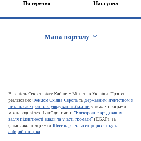
Попередня
Наступна
Мапа порталу
Перейти на сайт Ukraine.ua
Власність Секретаріату Кабінету Міністрів України. Проєкт
реалізовано
Фондом Східна Європа
та
Державним агентством з
питань електронного урядування України
у межах програми
міжнародної технічної допомоги
"Електронне врядування
задля підзвітності влади та участі громади"
(EGAP), за
фінансової підтримки
Швейцарської агенції розвитку та
співробітництва