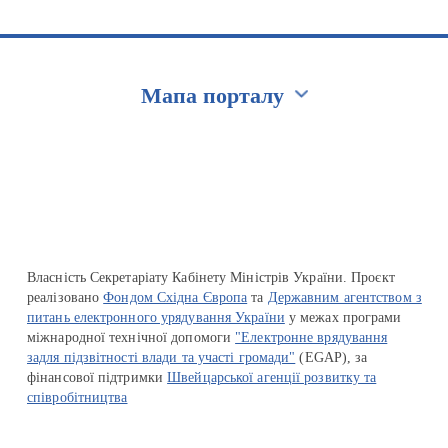
Мапа порталу
Перейти на сайт Ukraine.ua
Власність Секретаріату Кабінету Міністрів України. Проєкт
реалізовано
Фондом Східна Європа
та
Державним агентством з
питань електронного урядування України
у межах програми
міжнародної технічної допомоги
"Електронне врядування
задля підзвітності влади та участі громади"
(EGAP), за
фінансової підтримки
Швейцарської агенції розвитку та
співробітництва