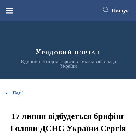
до
основного
Пошук
вмісту
Меню
Урядовий портал
Єдиний вебпортал органів виконавчої влади
України
Події
17 липня відбудеться брифінг
Голови ДСНС України Сергія