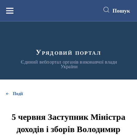
до
основного
Пошук
вмісту
Меню
Урядовий портал
Єдиний вебпортал органів виконавчої влади
України
Події
5 червня Заступник Міністра
доходів і зборів Володимир