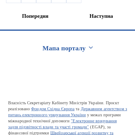
Попередня
Наступна
Мапа порталу
Перейти на сайт Ukraine.ua
Власність Секретаріату Кабінету Міністрів України. Проєкт
реалізовано
Фондом Східна Європа
та
Державним агентством з
питань електронного урядування України
у межах програми
міжнародної технічної допомоги
"Електронне врядування
задля підзвітності влади та участі громади"
(EGAP), за
фінансової підтримки
Швейцарської агенції розвитку та