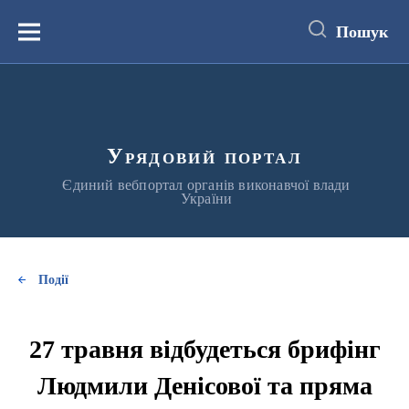
до
основного
Пошук
вмісту
Меню
Урядовий портал
Єдиний вебпортал органів виконавчої влади
України
Події
27 травня відбудеться брифінг
Людмили Денісової та пряма