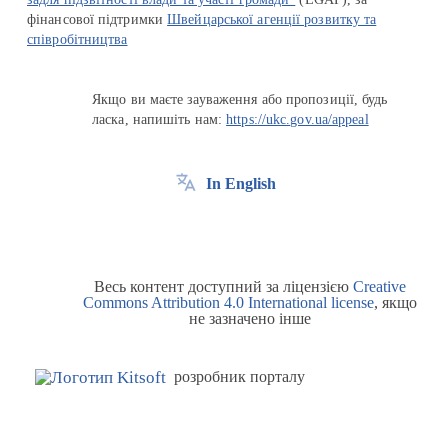
фінансової підтримки
Швейцарської агенції розвитку та
співробітництва
Якщо ви маєте зауваження або пропозиції, будь
ласка, напишіть нам:
https://ukc.gov.ua/appeal
In English
Весь контент доступний за ліцензією
Creative
Commons Attribution 4.0 International license
, якщо
не зазначено інше
розробник порталу