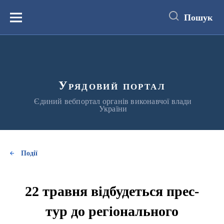
до
основного
Пошук
вмісту
Меню
Урядовий портал
Єдиний вебпортал органів виконавчої влади
України
Події
22 травня відбудеться прес-
тур до регіонального