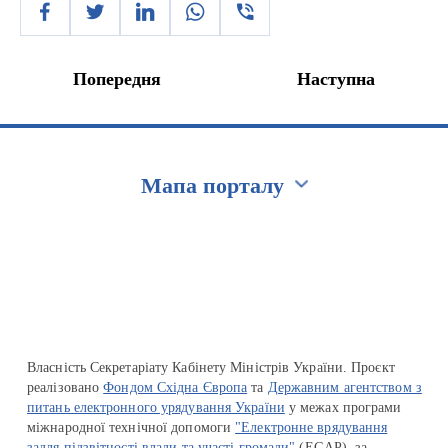
Попередня
Наступна
Мапа порталу
Перейти на сайт Ukraine.ua
Власність Секретаріату Кабінету Міністрів України. Проєкт
реалізовано
Фондом Східна Європа
та
Державним агентством з
питань електронного урядування України
у межах програми
міжнародної технічної допомоги
"Електронне врядування
задля підзвітності влади та участі громади"
(EGAP), за