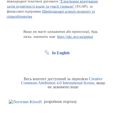
міжнародної технічної допомоги
"Електронне врядування
задля підзвітності влади та участі громади"
(EGAP), за
фінансової підтримки
Швейцарської агенції розвитку та
співробітництва
Якщо ви маєте зауваження або пропозиції, будь
ласка, напишіть нам:
https://ukc.gov.ua/appeal
In English
Весь контент доступний за ліцензією
Creative
Commons Attribution 4.0 International license
, якщо
не зазначено інше
розробник порталу