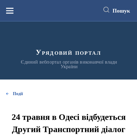
до
основного
Пошук
вмісту
Меню
Урядовий портал
Єдиний вебпортал органів виконавчої влади
України
Події
24 травня в Одесі відбудеться
Другий Транспортний діалог