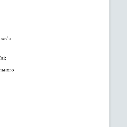
ров’я
ні;
льного