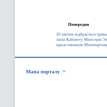
Попередня
20 квітня відбудеться прям
лінія Кабінету Міністрів У
представників Міненергову
Мапа порталу
Перейти на сайт Ukraine.ua