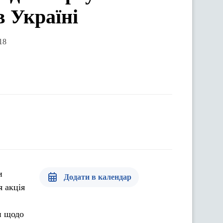
в Україні
18
и
Додати в календар
я акція
и щодо