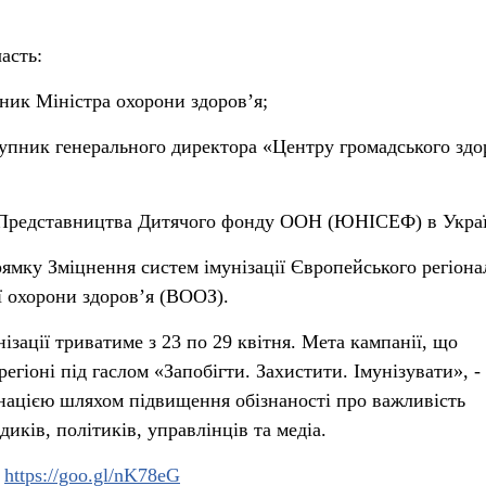
асть:
ник Міністра охорони здоров’я;
упник генерального директора «Центру громадського здо
 Представництва Дитячого фонду ООН (ЮНІСЕФ) в Украї
рямку Зміцнення систем імунізації Європейського регіона
ї охорони здоров’я (ВООЗ).
зації триватиме з 23 по 29 квітня. Мета кампанії, що
егіоні під гаслом «Запобігти. Захистити. Імунізувати», -
нацією шляхом підвищення обізнаності про важливість
диків, політиків, управлінців та медіа.
:
https://goo.gl/nK78eG