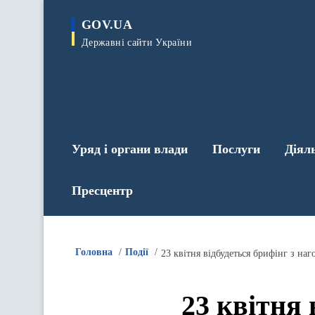
до
основного
GOV.UA
вмісту
Державні сайти України
Уряд і органи влади
Послуги
Діял
Пресцентр
Головна
Події
23 квітня відбудеться брифінг з наг
23 квітня 