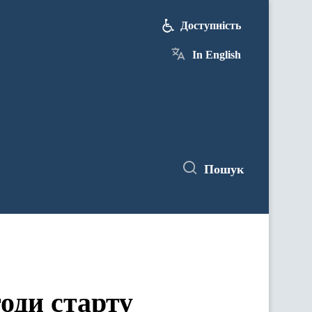
Доступність
In English
Пошук
годи старту