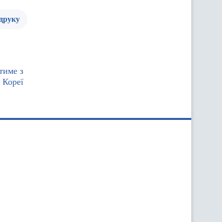
 друку
тиме з
 Кореї