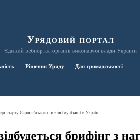
Урядовий портал
Єдиний вебпортал органів виконавчої влади України
ьність
Рішення Уряду
Для громадськості
оди старту Європейського тижня імунізації в Україні
відбудеться брифінг з на