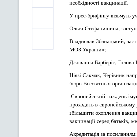
необхідності вакцинації.
У прес-брифінгу візьмуть уч
Ольга Стефанишина, заступ
Владислав Збанацький, заст
МОЗ України»;
Джованна Барберіс, Голова
Ніязі Сакмак, Керівник нап
бюро Всесвітньої організаці
Європейський тиждень імуні
проходить в європейському р
збільшити охоплення вакци
вакцинації серед батьків, ме
Акредитація за посиланням