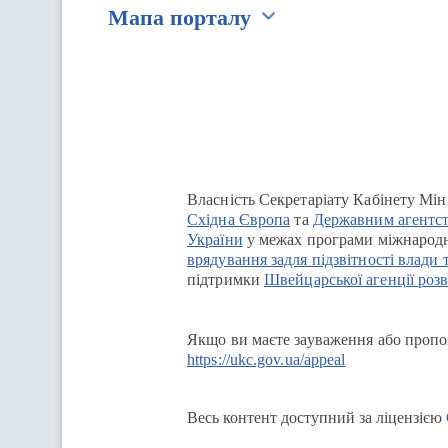
Мапа порталу
Перейти на сайт Ukraine.ua
Власність Секретаріату Кабінету Мін
Східна Європа
та
Державним агентст
України
у межах програми міжнародн
врядування задля підзвітності влади 
підтримки
Швейцарської агенції розв
Якщо ви маєте зауваження або пропоз
https://ukc.gov.ua/appeal
Весь контент доступний за ліцензією