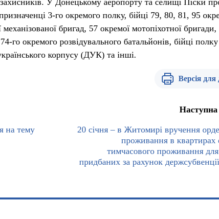
 захисників. У Донецькому аеропорту та селищі Піски пр
ризначенці 3-го окремого полку, бійці 79, 80, 81, 95 окр
 механізованої бригад, 57 окремої мотопіхотної бригади, 
74-го окремого розвідувального батальйонів, бійці полку
українського корпусу (ДУК) та інші.
Версія для
Наступна
я на тему
20 січня – в Житомирі вручення орде
проживання в квартирах
тимчасового проживання дл
придбаних за рахунок держсубвенції