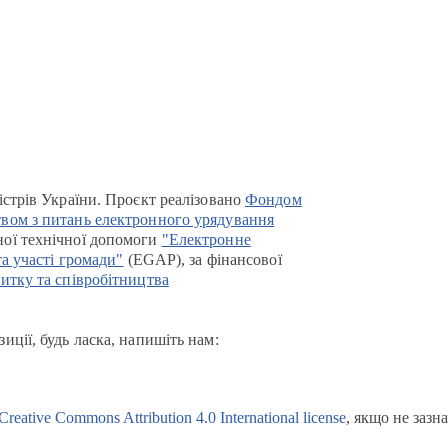
істрів України. Проєкт реалізовано
Фондом
вом з питань електронного урядування
ої технічної допомоги
"Електронне
та участі громади"
(EGAP), за фінансової
итку та співробітництва
иції, будь ласка, напишіть нам:
Creative Commons Attribution 4.0 International license
, якщо не зазн