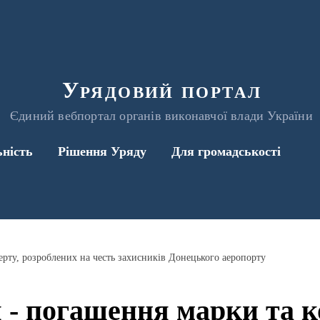
Урядовий портал
Єдиний вебпортал органів виконавчої влади України
ьність
Рішення Уряду
Для громадськості
ерту, розроблених на честь захисників Донецького аеропорту
я - погашення марки та к