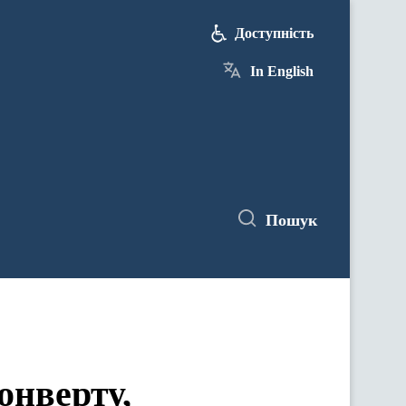
Доступність
In English
Пошук
онверту,