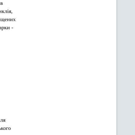
ів
клія,
міщених
арки -
сля
ького