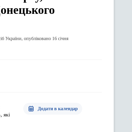
Донецького
іб України, опубліковано 16 січня
и
Додати в календар
, які