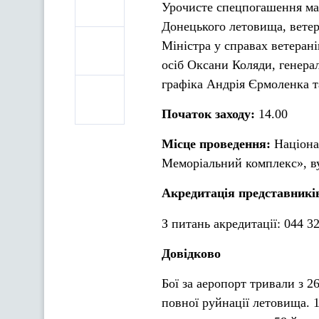
Урочисте спецпогашення ма
Донецького летовища, вете
Міністра у справах ветеран
осіб Оксани Коляди, генера
графіка Андрія Єрмоленка та
Початок заходу:
14.00
Місце проведення:
Націонал
Меморіальний комплекс», ву
Акредитація представників
З питань акредитації: 044 3
Довідково
Бої за аеропорт тривали з 2
повної руйнації летовища. 