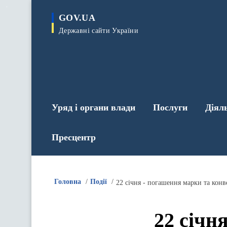
до
основного
GOV.UA
вмісту
Державні сайти України
Уряд і органи влади
Послуги
Діял
Пресцентр
Головна
Події
22 січня - погашення марки та конв
22 січн