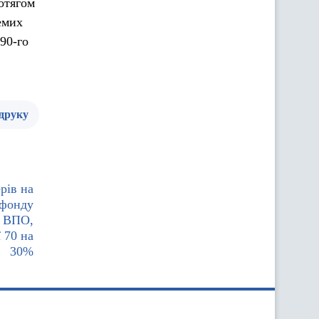
отягом
емих
90-го
 друку
рів на
 фонду
я ВПО,
 70 на
30%