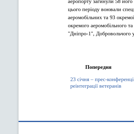
аеропорту загинули 58 його
цього періоду воювали спецп
аеромобільних та 93 окремої
окремого аеромобільного та 
"Дніпро-1", Добровольчого 
Попередня
23 січня – прес-конференці
реінтеграції ветеранів