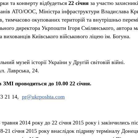
рки та конверту відбудеться
22 січня
за участю захисник
ранів АТО/ООС, Міністра інфраструктури Владислава Кри
ів, тимчасово окупованих територій та внутрішньо пере
льного директора Укрпошти Ігоря Смілянського, автора м
 вихованців Київського військового ліцею ім. Богуна.
ьний музей історії України у Другій світовій війні.
л. Лаврська, 24.
 ЗМІ проводиться до 10.00 22 січня.
23 21 14,
pr@ukrposhta.com
6 травня 2014 року до 22 січня 2015 року і закінчились пі
18-21 січня 2015 року внаслідок підриву терміналу Донец