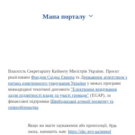
Мапа порталу
Перейти на сайт Ukraine.ua
Власність Секретаріату Кабінету Міністрів України. Проєкт
реалізовано
Фондом Східна Європа
та
Державним агентством з
питань електронного урядування України
у межах програми
міжнародної технічної допомоги
"Електронне врядування
задля підзвітності влади та участі громади"
(EGAP), за
фінансової підтримки
Швейцарської агенції розвитку та
співробітництва
Якщо ви маєте зауваження або пропозиції, будь
ласка, напишіть нам:
https://ukc.gov.ua/appeal