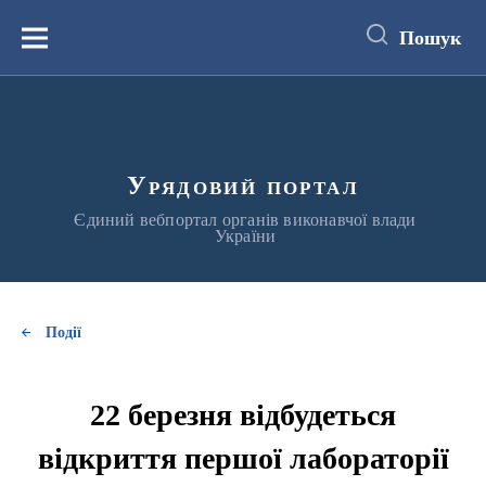
до
основного
Пошук
вмісту
Меню
Урядовий портал
Єдиний вебпортал органів виконавчої влади
України
Події
22 березня відбудеться
відкриття першої лабораторії