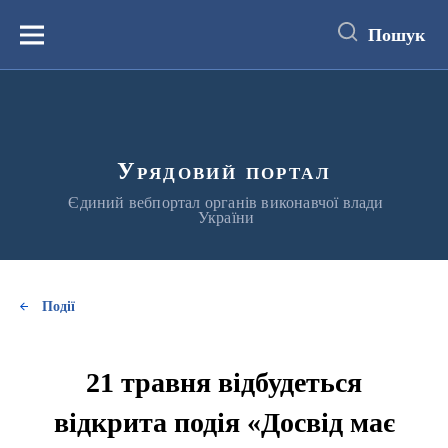
до
основного
Пошук
вмісту
Меню
Урядовий портал
Єдиний вебпортал органів виконавчої влади
України
Події
21 травня відбудеться
відкрита подія «Досвід має