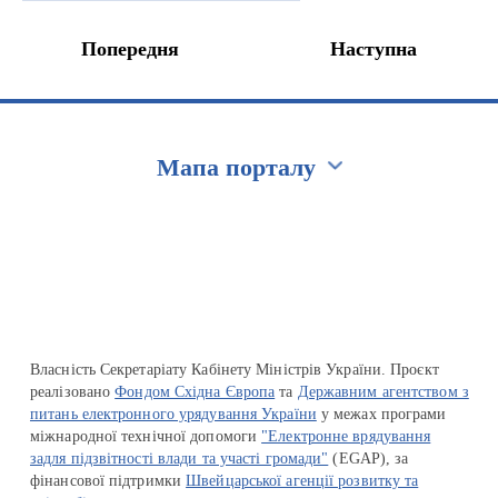
Попередня
Наступна
Мапа порталу
Перейти на сайт Ukraine.ua
Власність Секретаріату Кабінету Міністрів України. Проєкт
реалізовано
Фондом Східна Європа
та
Державним агентством з
питань електронного урядування України
у межах програми
міжнародної технічної допомоги
"Електронне врядування
задля підзвітності влади та участі громади"
(EGAP), за
фінансової підтримки
Швейцарської агенції розвитку та