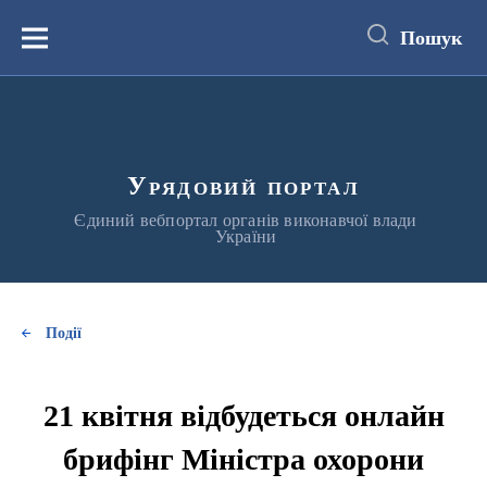
до
основного
Пошук
вмісту
Меню
Урядовий портал
Єдиний вебпортал органів виконавчої влади
України
Події
21 квітня відбудеться онлайн
брифінг Міністра охорони