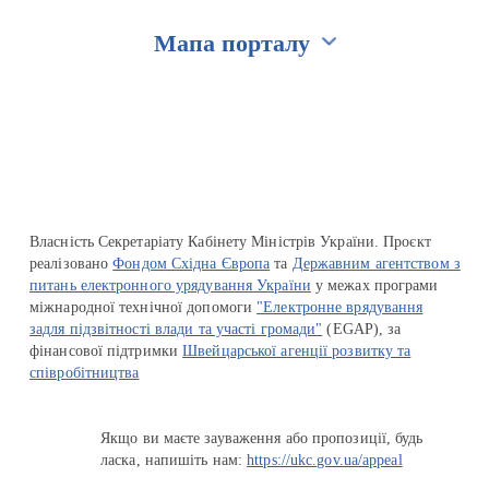
Мапа порталу
Перейти на сайт Ukraine.ua
Власність Секретаріату Кабінету Міністрів України. Проєкт
реалізовано
Фондом Східна Європа
та
Державним агентством з
питань електронного урядування України
у межах програми
міжнародної технічної допомоги
"Електронне врядування
задля підзвітності влади та участі громади"
(EGAP), за
фінансової підтримки
Швейцарської агенції розвитку та
співробітництва
Якщо ви маєте зауваження або пропозиції, будь
ласка, напишіть нам:
https://ukc.gov.ua/appeal