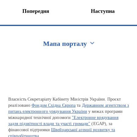
Попередня
Наступна
Мапа порталу
Перейти на сайт Ukraine.ua
Власність Секретаріату Кабінету Міністрів України. Проєкт
реалізовано
Фондом Східна Європа
та
Державним агентством з
питань електронного урядування України
у межах програми
міжнародної технічної допомоги
"Електронне врядування
задля підзвітності влади та участі громади"
(EGAP), за
фінансової підтримки
Швейцарської агенції розвитку та
співробітництва