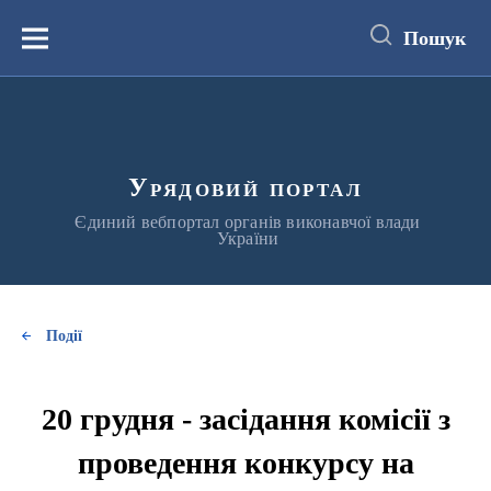
до
основного
Пошук
вмісту
Меню
Урядовий портал
Єдиний вебпортал органів виконавчої влади
України
Події
20 грудня - засідання комісії з
проведення конкурсу на