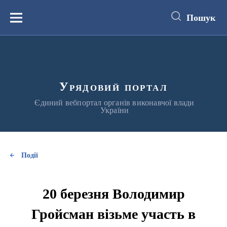
до
основного
Пошук
вмісту
Меню
Урядовий портал
Єдиний вебпортал органів виконавчої влади
України
Події
20 березня Володимир
Гройсман візьме участь в