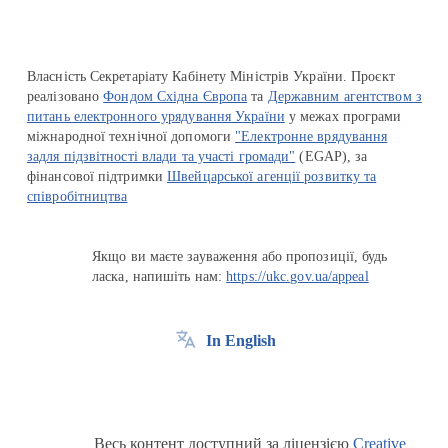
Власність Секретаріату Кабінету Міністрів України. Проєкт
реалізовано
Фондом Східна Європа
та
Державним агентством з
питань електронного урядування України
у межах програми
міжнародної технічної допомоги
"Електронне врядування
задля підзвітності влади та участі громади"
(EGAP), за
фінансової підтримки
Швейцарської агенції розвитку та
співробітництва
Якщо ви маєте зауваження або пропозиції, будь
ласка, напишіть нам:
https://ukc.gov.ua/appeal
In English
Весь контент доступний за ліцензією
Creative