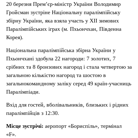
20 березня Прем’єр-міністр України Володимир
Гройсман зустріне Національну паралімпійську
збірну України, яка взяла участь у ХІІ зимових
Паралімпійських іграх (м. Пхьончхан, Південна
Корея).
Національна паралімпійська збірна України у
Пхьончхані здобула 22 нагороди: 7 золотих, 7
срібних та 8 бронзових нагород і стала четвертою за
загальною кількістю нагород та шостою в
загальнокомандному заліку серед 49 країн-учасниць
Паралімпіади.
Вхід для гостей, вболівальників, близьких і рідних
паралімпійців з 12:30.
Місце зустрічі:
аеропорт «Бориспіль», термінал
«F».