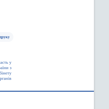
 друку
асть у
аїни з
бінету
рганів