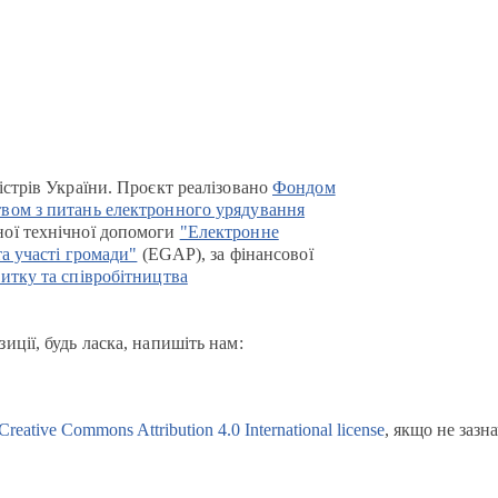
істрів України. Проєкт реалізовано
Фондом
вом з питань електронного урядування
ої технічної допомоги
"Електронне
та участі громади"
(EGAP), за фінансової
итку та співробітництва
иції, будь ласка, напишіть нам:
Creative Commons Attribution 4.0 International license
, якщо не зазн