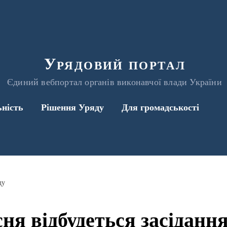
Урядовий портал
Єдиний вебпортал органів виконавчої влади України
ьність
Рішення Уряду
Для громадськості
ду
сня відбудеться засіданн