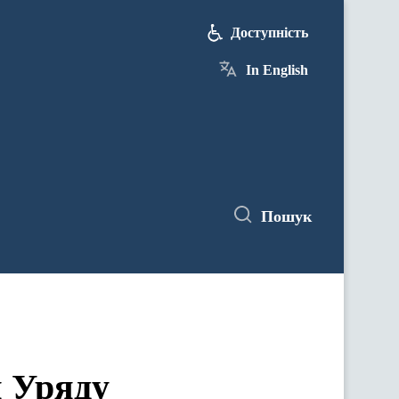
Доступність
In English
Пошук
я Уряду