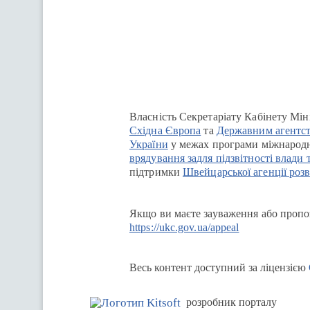
Перейти на сайт Ukraine.ua
Власність Секретаріату Кабінету Мін
Східна Європа
та
Державним агентст
України
у межах програми міжнародн
врядування задля підзвітності влади 
підтримки
Швейцарської агенції розв
Якщо ви маєте зауваження або пропоз
https://ukc.gov.ua/appeal
Весь контент доступний за ліцензією
розробник порталу