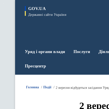
до
основного
GOV.UA
вмісту
Державні сайти України
Уряд і органи влади
Послуги
Діял
Пресцентр
Головна
Події
2 вересня відбудеться засідання Уря
2 вере