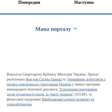
Попередня
Наступна
Мапа порталу
Перейти на сайт Ukraine.ua
Власність Секретаріату Кабінету Міністрів України. Проєкт
реалізовано
Фондом Східна Європа
та
Державним агентством з
питань електронного урядування України
у межах програми
міжнародної технічної допомоги
"Електронне врядування
задля підзвітності влади та участі громади"
(EGAP), за
фінансової підтримки
Швейцарської агенції розвитку та
співробітництва