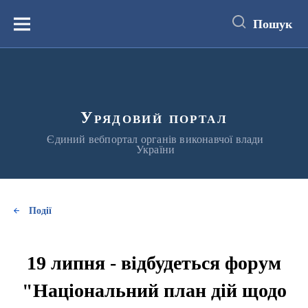
до
основного
Пошук
вмісту
Меню
Урядовий портал
Єдиний вебпортал органів виконавчої влади
України
Події
19 липня - відбудеться форум
"Національний план дій щодо