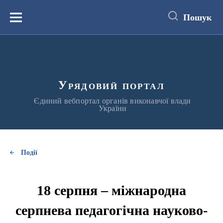
до
основного
Пошук
вмісту
Меню
Урядовий портал
Єдиний вебпортал органів виконавчої влади
України
Події
18 серпня – міжнародна
серпнева педагогічна науково-