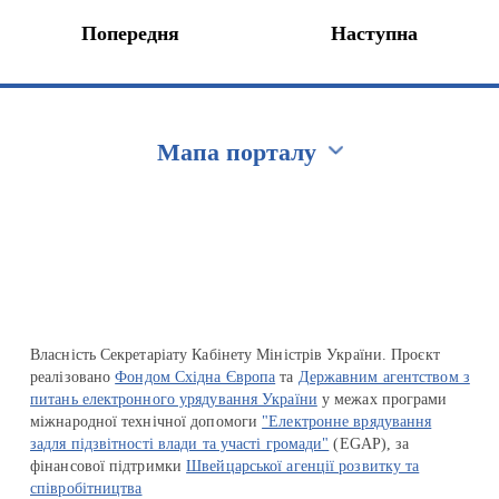
Попередня
Наступна
Мапа порталу
Перейти на сайт Ukraine.ua
Власність Секретаріату Кабінету Міністрів України. Проєкт
реалізовано
Фондом Східна Європа
та
Державним агентством з
питань електронного урядування України
у межах програми
міжнародної технічної допомоги
"Електронне врядування
задля підзвітності влади та участі громади"
(EGAP), за
фінансової підтримки
Швейцарської агенції розвитку та
співробітництва