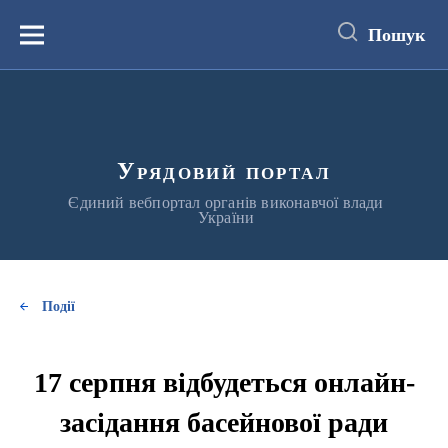
до
основного
Пошук
вмісту
Меню
Урядовий портал
Єдиний вебпортал органів виконавчої влади
України
Події
17 серпня відбудеться онлайн-
засідання басейнової ради