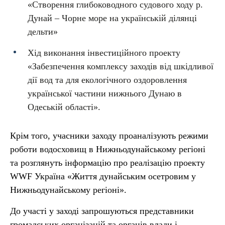
«Створення глибоководного судового ходу р.
Дунай – Чорне море на українській ділянці
дельти»
Хід виконання інвестиційного проекту
«Забезпечення комплексу заходів від шкідливої
дії вод та для екологічного оздоровлення
української частини нижнього Дунаю в
Одеській області».
Крім того, учасники заходу проаналізують режими
роботи водосховищ в Нижньодунайському регіоні
та розглянуть інформацію про реалізацію проекту
WWF Україна «Життя дунайським осетровим у
Нижньодунайському регіоні».
До участі у заході запрошуються представники
громадських організацій та органів влади і