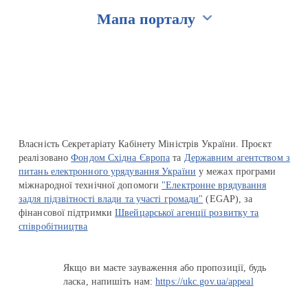
Мапа порталу
Перейти на сайт Ukraine.ua
Власність Секретаріату Кабінету Міністрів України. Проєкт
реалізовано
Фондом Східна Європа
та
Державним агентством з
питань електронного урядування України
у межах програми
міжнародної технічної допомоги
"Електронне врядування
задля підзвітності влади та участі громади"
(EGAP), за
фінансової підтримки
Швейцарської агенції розвитку та
співробітництва
Якщо ви маєте зауваження або пропозиції, будь
ласка, напишіть нам:
https://ukc.gov.ua/appeal