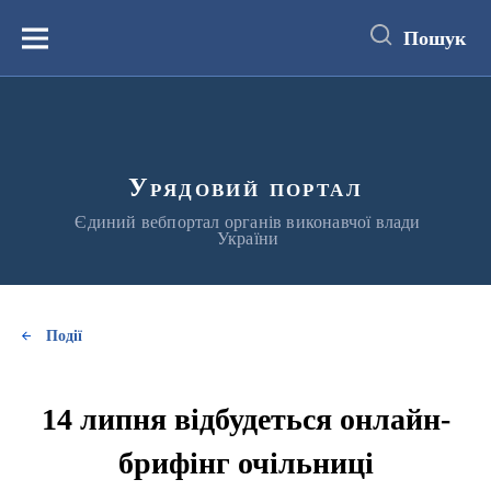
до
основного
Пошук
вмісту
Меню
Урядовий портал
Єдиний вебпортал органів виконавчої влади
України
Події
14 липня відбудеться онлайн-
брифінг очільниці