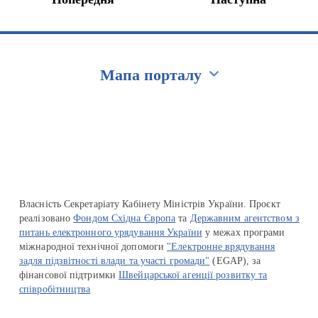
Мапа порталу
Перейти на сайт Ukraine.ua
Власність Секретаріату Кабінету Міністрів України. Проєкт
реалізовано
Фондом Східна Європа
та
Державним агентством з
питань електронного урядування України
у межах програми
міжнародної технічної допомоги
"Електронне врядування
задля підзвітності влади та участі громади"
(EGAP), за
фінансової підтримки
Швейцарської агенції розвитку та
співробітництва