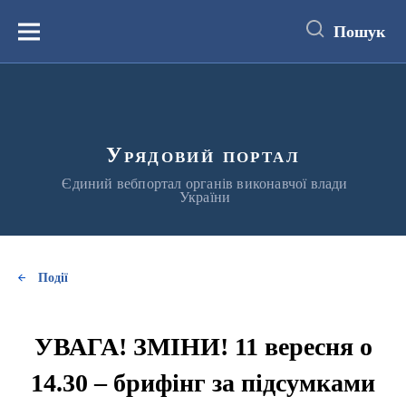
до
основного
Пошук
вмісту
Меню
Урядовий портал
Єдиний вебпортал органів виконавчої влади
України
Події
УВАГА! ЗМІНИ! 11 вересня о
14.30 – брифінг за підсумками