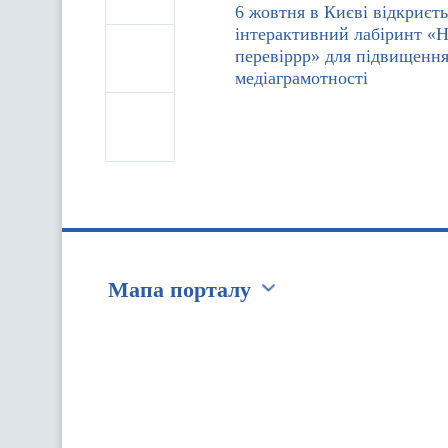
6 жовтня в Києві відкриєть
інтерактивний лабіринт «Н
перевіррр» для підвищення
медіаграмотності
Мапа порталу
Перейти на сайт Ukraine.ua