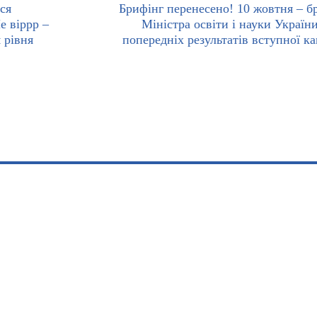
ся
Брифінг перенесено! 10 жовтня – б
е віррр –
Міністра освіти і науки Україн
 рівня
попередніх результатів вступної ка