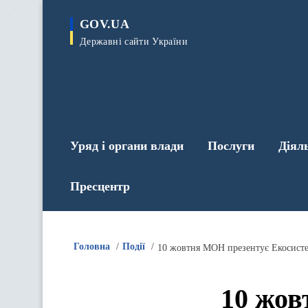
до
основного
GOV.UA
вмісту
Державні сайти України
Уряд і органи влади
Послуги
Діял
Пресцентр
Головна
Події
10 жовтня МОН презентує Екосистем
10 жов