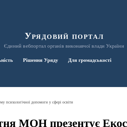
Урядовий портал
Єдиний вебпортал органів виконавчої влади України
ьність
Рішення Уряду
Для громадськості
у психологічної допомоги у сфері освіти
тня МОН презентує Еко