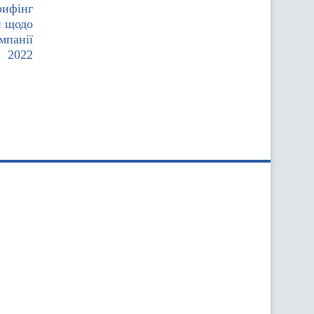
рифінг
и щодо
мпанії
2022