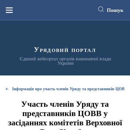
до
основного
Пошук
вмісту
Меню
Урядовий портал
Єдиний вебпортал органів виконавчої влади
України
Інформація про участь членів Уряду та представників ЦОВВ у
Участь членів Уряду та
представників ЦОВВ у
засіданнях комітетів Верховної