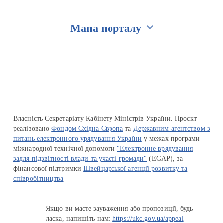
Мапа порталу
Перейти на сайт Ukraine.ua
Власність Секретаріату Кабінету Міністрів України. Проєкт
реалізовано
Фондом Східна Європа
та
Державним агентством з
питань електронного урядування України
у межах програми
міжнародної технічної допомоги
"Електронне врядування
задля підзвітності влади та участі громади"
(EGAP), за
фінансової підтримки
Швейцарської агенції розвитку та
співробітництва
Якщо ви маєте зауваження або пропозиції, будь
ласка, напишіть нам:
https://ukc.gov.ua/appeal