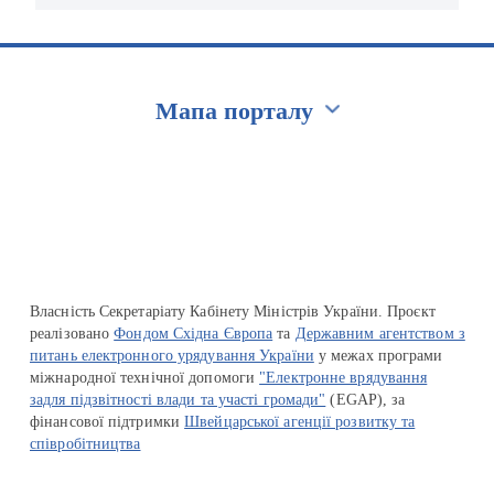
Мапа порталу
Перейти на сайт Ukraine.ua
Власність Секретаріату Кабінету Міністрів України. Проєкт
реалізовано
Фондом Східна Європа
та
Державним агентством з
питань електронного урядування України
у межах програми
міжнародної технічної допомоги
"Електронне врядування
задля підзвітності влади та участі громади"
(EGAP), за
фінансової підтримки
Швейцарської агенції розвитку та
співробітництва