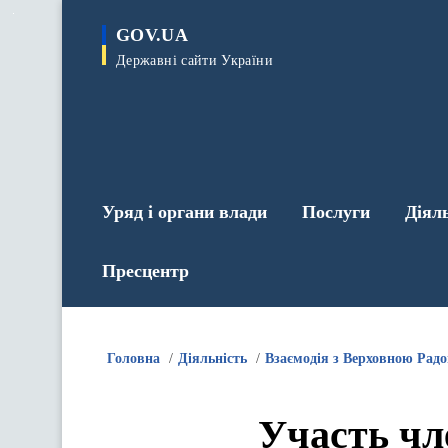
до
основного
GOV.UA
вмісту
Державні сайти України
Уряд і органи влади
Послуги
Діял
Пресцентр
Головна
Діяльність
Взаємодія з Верховною Рад
Участь чл