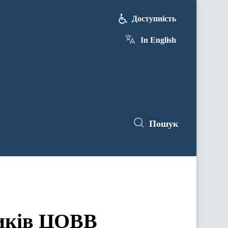
Доступність
In English
Пошук
ЦОВВ у засіданнях комітетів Верховної Ради України
ників ЦОВВ