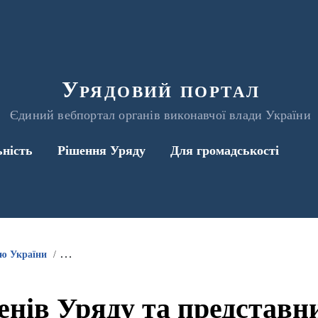
Урядовий портал
Єдиний вебпортал органів виконавчої влади України
ьність
Рішення Уряду
Для громадськості
ою України
Інформація про участь членів Уряду та представників 
енів Уряду та представ