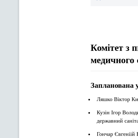
Комітет з п
медичного 
Запланована 
Ляшко Віктор Ки
Кузін Ігор Волод
державний саніт
Гончар Євгеніій 