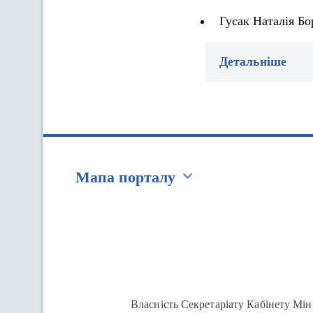
Гусак Наталія Бо
Детальніше
Мапа порталу
Перейти на сайт Ukraine.ua
Власність Секретаріату Кабінету Мін