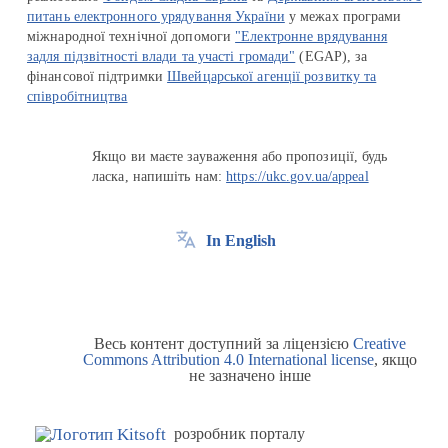
питань електронного урядування України
у межах програми
міжнародної технічної допомоги
"Електронне врядування
задля підзвітності влади та участі громади"
(EGAP), за
фінансової підтримки
Швейцарської агенції розвитку та
співробітництва
Якщо ви маєте зауваження або пропозиції, будь
ласка, напишіть нам:
https://ukc.gov.ua/appeal
In English
Весь контент доступний за ліцензією
Creative
Commons Attribution 4.0 International license
, якщо
не зазначено інше
розробник порталу