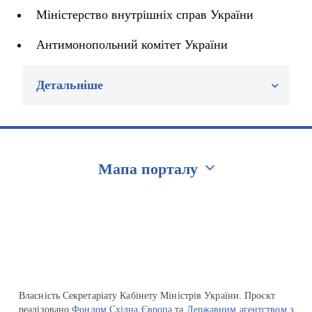
Міністерство внутрішніх справ України
Антимонопольний комітет України
Детальніше
Мапа порталу
Перейти на сайт Ukraine.ua
Власність Секретаріату Кабінету Міністрів України. Проєкт
реалізовано
Фондом Східна Європа
та
Державним агентством з