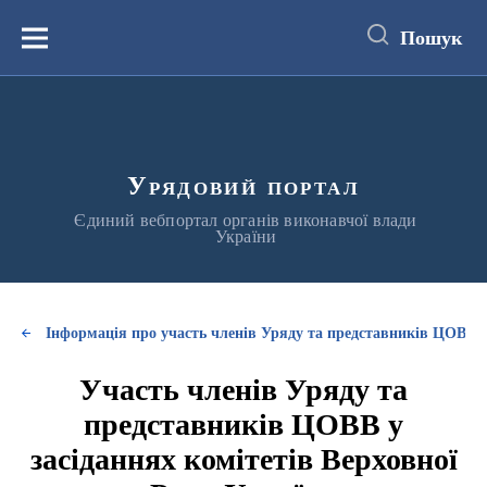
до
основного
Пошук
вмісту
Меню
Урядовий портал
Єдиний вебпортал органів виконавчої влади
України
Інформація про участь членів Уряду та представників ЦОВВ у
Участь членів Уряду та
представників ЦОВВ у
засіданнях комітетів Верховної