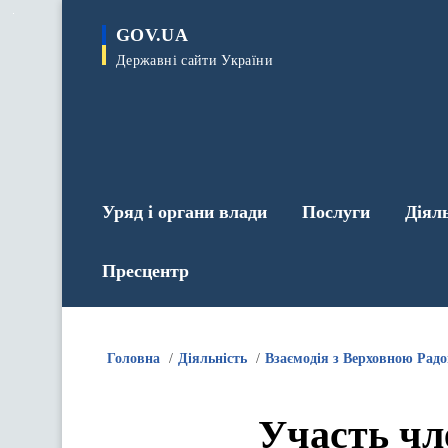
до
основного
GOV.UA
вмісту
Державні сайти України
Уряд і органи влади
Послуги
Діял
Пресцентр
Головна
Діяльність
Взаємодія з Верховною Рад
Участь чл