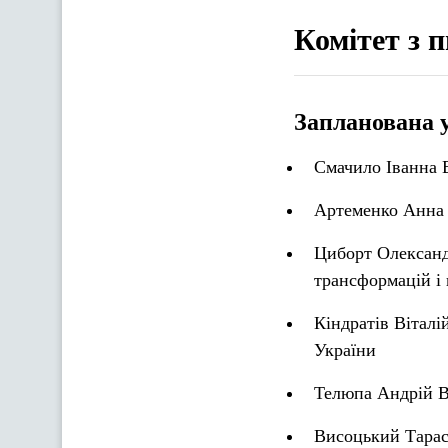
Комітет з 
Запланована 
Смачило Іванна 
Артеменко Анна І
Циборт Олександ
трансформацій і 
Кіндратів Віталі
України
Телюпа Андрій В
Висоцький Тарас