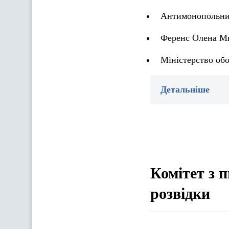
Антимонопольний
Ференс Олена Ми
Міністерство об
Детальніше
Комітет з 
розвідки