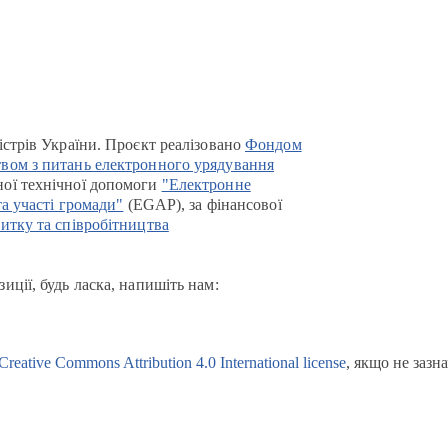
істрів України. Проєкт реалізовано
Фондом
вом з питань електронного урядування
ої технічної допомоги
"Електронне
та участі громади"
(EGAP), за фінансової
итку та співробітництва
иції, будь ласка, напишіть нам:
Creative Commons Attribution 4.0 International license
, якщо не зазн