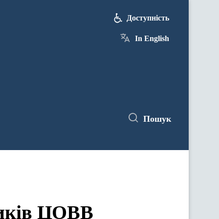
Доступність
In English
Пошук
ЦОВВ у засіданнях комітетів Верховної Ради України
ників ЦОВВ