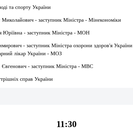
оді та спорту України
 Миколайович - заступник Міністра - Мінекономіки
я Юріївна - заступник Міністра - МОН
имирович - заступник Міністра охорони здоров'я України
арний лікар України - МОЗ
н Євгенович - заступник Міністра - МВС
утрішніх справ України
11:30