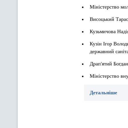
Міністерство мол
Висоцький Тарас
Кузьмичова Наді
Кузін Ігор Волод
державний саніт
Драп'ятий Богда
Міністерство вн
Детальніше