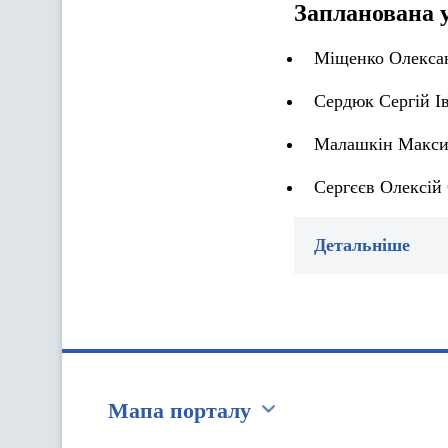
Запланована 
Міщенко Олексан
Сердюк Сергій І
Малашкін Максим
Сергєєв Олексій
Детальніше
Мапа порталу