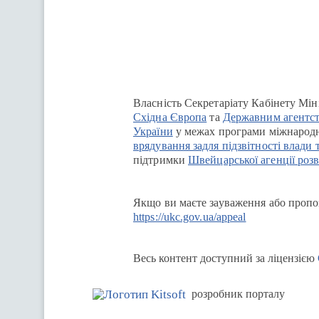
Перейти на сайт Ukraine.ua
Власність Секретаріату Кабінету Мін
Східна Європа
та
Державним агентст
України
у межах програми міжнародн
врядування задля підзвітності влади 
підтримки
Швейцарської агенції розв
Якщо ви маєте зауваження або пропоз
https://ukc.gov.ua/appeal
Весь контент доступний за ліцензією
розробник порталу