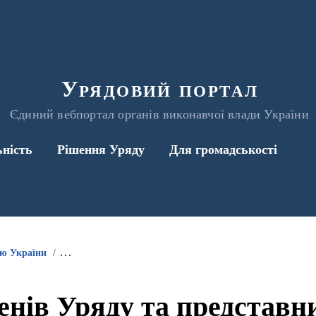
Урядовий портал
Єдиний вебпортал органів виконавчої влади України
ьність
Рішення Уряду
Для громадськості
ою України
Інформація про участь членів Уряду та представників 
енів Уряду та представ