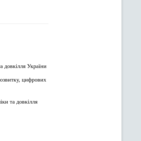
та довкілля України
розвитку, цифрових
іки та довкілля