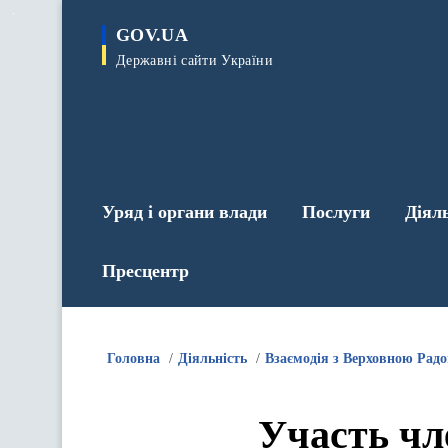
до
основного
GOV.UA
вмісту
Державні сайти України
Уряд і органи влади
Послуги
Діял
Пресцентр
Головна
Діяльність
Взаємодія з Верховною Рад
Участь чл