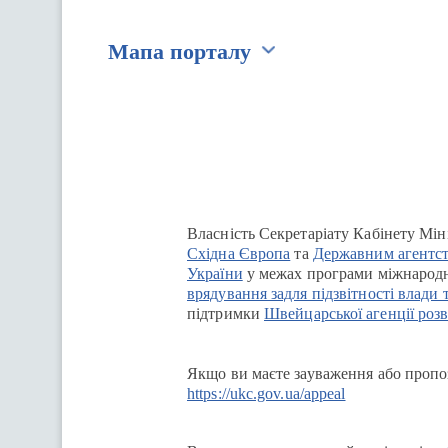
Мапа порталу
Перейти на сайт Ukraine.ua
Власність Секретаріату Кабінету Мін
Східна Європа
та
Державним агентст
України
у межах програми міжнародн
врядування задля підзвітності влади 
підтримки
Швейцарської агенції розв
Якщо ви маєте зауваження або пропоз
https://ukc.gov.ua/appeal