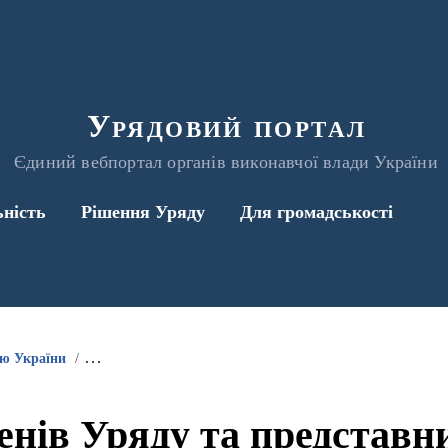
Урядовий портал
Єдиний вебпортал органів виконавчої влади України
ьність
Рішення Уряду
Для громадськості
ою України
Інформація про участь членів Уряду та представників 
енів Уряду та представ