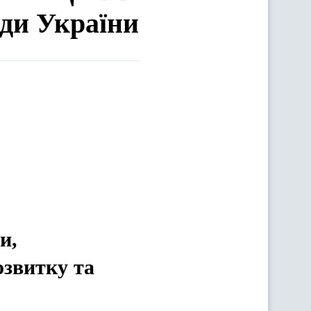
ади України
и,
озвитку та