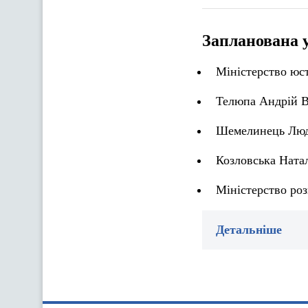
Запланована 
Міністерство юст
Телюпа Андрій В
Шемелинець Людм
Козловська Натал
Міністерство роз
Детальніше