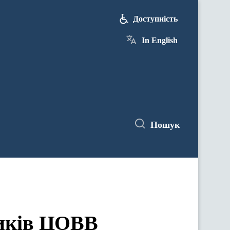
Доступність
In English
Пошук
ЦОВВ у засіданнях комітетів Верховної Ради України
ників ЦОВВ