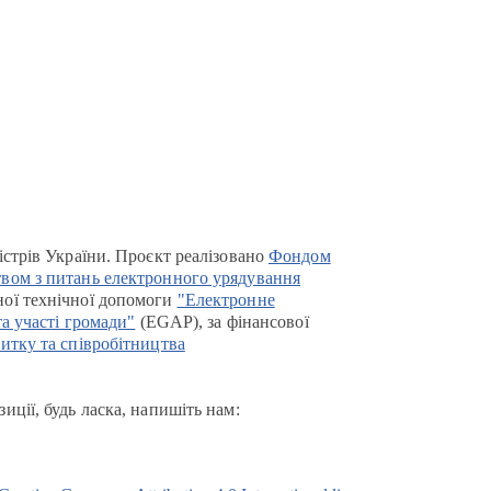
істрів України. Проєкт реалізовано
Фондом
вом з питань електронного урядування
ої технічної допомоги
"Електронне
та участі громади"
(EGAP), за фінансової
итку та співробітництва
иції, будь ласка, напишіть нам: