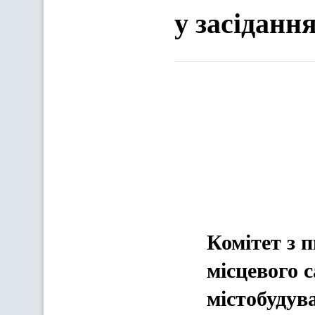
у засіданн
Комітет з п
місцевого 
містобудув