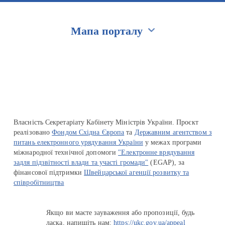
Мапа порталу
Перейти на сайт Ukraine.ua
Власність Секретаріату Кабінету Міністрів України. Проєкт
реалізовано
Фондом Східна Європа
та
Державним агентством з
питань електронного урядування України
у межах програми
міжнародної технічної допомоги
"Електронне врядування
задля підзвітності влади та участі громади"
(EGAP), за
фінансової підтримки
Швейцарської агенції розвитку та
співробітництва
Якщо ви маєте зауваження або пропозиції, будь
ласка, напишіть нам:
https://ukc.gov.ua/appeal