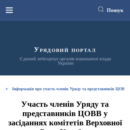
до
основного
Пошук
вмісту
Меню
Урядовий портал
Єдиний вебпортал органів виконавчої влади
України
Інформація про участь членів Уряду та представників ЦОВВ у
Участь членів Уряду та
представників ЦОВВ у
засіданнях комітетів Верховної