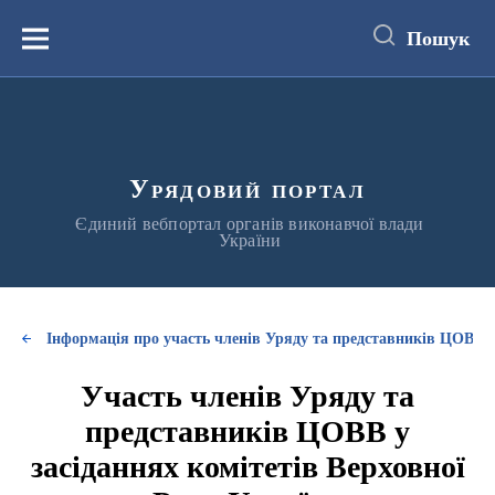
до
основного
Пошук
вмісту
Меню
Урядовий портал
Єдиний вебпортал органів виконавчої влади
України
Інформація про участь членів Уряду та представників ЦОВВ у
Участь членів Уряду та
представників ЦОВВ у
засіданнях комітетів Верховної