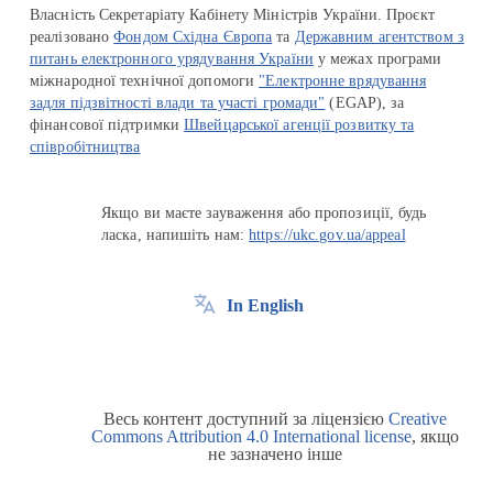
Власність Секретаріату Кабінету Міністрів України. Проєкт
реалізовано
Фондом Східна Європа
та
Державним агентством з
питань електронного урядування України
у межах програми
міжнародної технічної допомоги
"Електронне врядування
задля підзвітності влади та участі громади"
(EGAP), за
фінансової підтримки
Швейцарської агенції розвитку та
співробітництва
Якщо ви маєте зауваження або пропозиції, будь
ласка, напишіть нам:
https://ukc.gov.ua/appeal
In English
Весь контент доступний за ліцензією
Creative
Commons Attribution 4.0 International license
, якщо
не зазначено інше