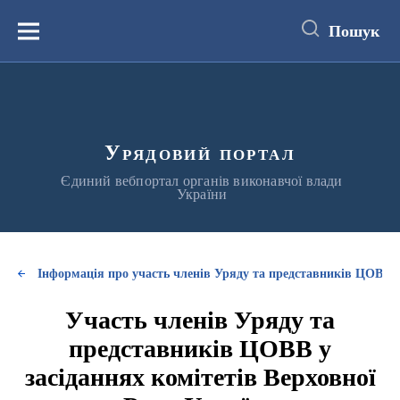
до
основного
Пошук
вмісту
Меню
Урядовий портал
Єдиний вебпортал органів виконавчої влади
України
Інформація про участь членів Уряду та представників ЦОВВ у
Участь членів Уряду та
представників ЦОВВ у
засіданнях комітетів Верховної