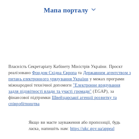
Мапа порталу
Перейти на сайт Ukraine.ua
Власність Секретаріату Кабінету Міністрів України. Проєкт
реалізовано
Фондом Східна Європа
та
Державним агентством з
питань електронного урядування України
у межах програми
міжнародної технічної допомоги
"Електронне врядування
задля підзвітності влади та участі громади"
(EGAP), за
фінансової підтримки
Швейцарської агенції розвитку та
співробітництва
Якщо ви маєте зауваження або пропозиції, будь
ласка, напишіть нам:
https://ukc.gov.ua/appeal