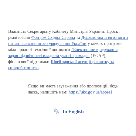
Власність Секретаріату Кабінету Міністрів України. Проєкт
реалізовано
Фондом Східна Європа
та
Державним агентством з
питань електронного урядування України
у межах програми
міжнародної технічної допомоги
"Електронне врядування
задля підзвітності влади та участі громади"
(EGAP), за
фінансової підтримки
Швейцарської агенції розвитку та
співробітництва
Якщо ви маєте зауваження або пропозиції, будь
ласка, напишіть нам:
https://ukc.gov.ua/appeal
In English