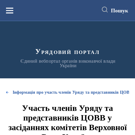
до
основного
Пошук
вмісту
Меню
Урядовий портал
Єдиний вебпортал органів виконавчої влади
України
Інформація про участь членів Уряду та представників ЦОВВ у
Участь членів Уряду та
представників ЦОВВ у
засіданнях комітетів Верховної