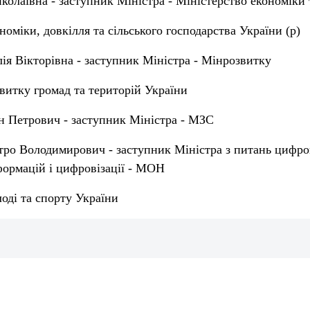
олаївна - заступник Міністра - Міністерство економіки 
номіки, довкілля та сільського господарства України (р)
ія Вікторівна - заступник Міністра - Мінрозвитку
витку громад та територій України
н Петрович - заступник Міністра - МЗС
тро Володимирович - заступник Міністра з питань цифро
ормацій і цифровізації - МОН
оді та спорту України