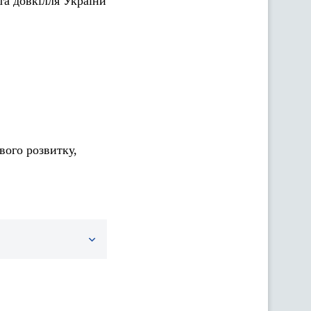
та довкілля України
вого розвитку,