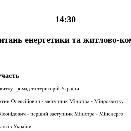
14:30
питань енергетики та житлово-к
участь
витку громад та територій України
нтин Олексійович - заступник Міністра - Мінрозвитку
Леонідович - перший заступник Міністра - Міненерго
ансів України