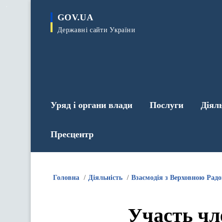
до
основного
GOV.UA
вмісту
Державні сайти України
Уряд і органи влади
Послуги
Діял
Пресцентр
Головна
Діяльність
Взаємодія з Верховною Рад
Участь чл