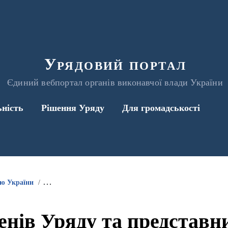
Урядовий портал
Єдиний вебпортал органів виконавчої влади України
ьність
Рішення Уряду
Для громадськості
ою України
Інформація про участь членів Уряду та представників 
енів Уряду та представ