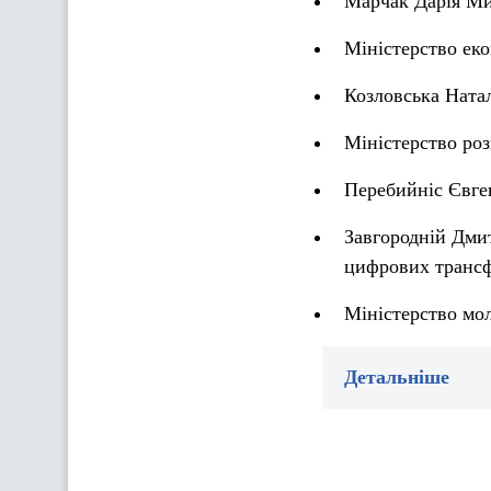
Марчак Дарія Мик
Міністерство еко
Козловська Натал
Міністерство роз
Перебийніс Євге
Завгородній Дми
цифрових трансф
Міністерство мол
Детальніше