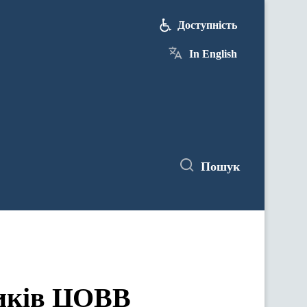
Доступність
In English
Пошук
ЦОВВ у засіданнях комітетів Верховної Ради України
ників ЦОВВ