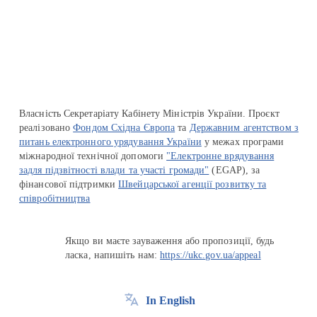
Перейти на сайт Ukraine.ua
Власність Секретаріату Кабінету Міністрів України. Проєкт
реалізовано
Фондом Східна Європа
та
Державним агентством з
питань електронного урядування України
у межах програми
міжнародної технічної допомоги
"Електронне врядування
задля підзвітності влади та участі громади"
(EGAP), за
фінансової підтримки
Швейцарської агенції розвитку та
співробітництва
Якщо ви маєте зауваження або пропозиції, будь
ласка, напишіть нам:
https://ukc.gov.ua/appeal
In English