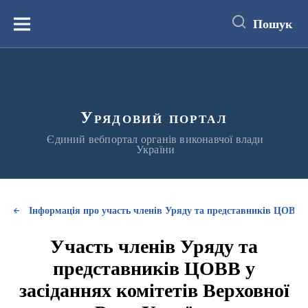
до
основного
Пошук
вмісту
Меню
Урядовий портал
Єдиний вебпортал органів виконавчої влади
України
Інформація про участь членів Уряду та представників ЦОВВ у
Участь членів Уряду та
представників ЦОВВ у
засіданнях комітетів Верховної