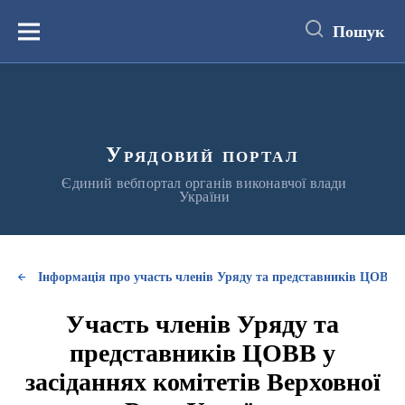
до
основного
Пошук
вмісту
Меню
Урядовий портал
Єдиний вебпортал органів виконавчої влади
України
Інформація про участь членів Уряду та представників ЦОВВ у
Участь членів Уряду та
представників ЦОВВ у
засіданнях комітетів Верховної