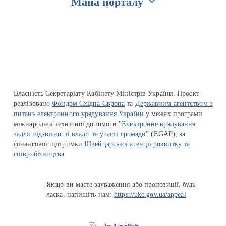
Мапа порталу
Перейти на сайт Ukraine.ua
Власність Секретаріату Кабінету Міністрів України. Проєкт
реалізовано
Фондом Східна Європа
та
Державним агентством з
питань електронного урядування України
у межах програми
міжнародної технічної допомоги
"Електронне врядування
задля підзвітності влади та участі громади"
(EGAP), за
фінансової підтримки
Швейцарської агенції розвитку та
співробітництва
Якщо ви маєте зауваження або пропозиції, будь
ласка, напишіть нам:
https://ukc.gov.ua/appeal