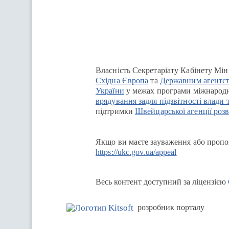
Перейти на сайт Ukraine.ua
Власність Секретаріату Кабінету Мін
Східна Європа
та
Державним агентст
України
у межах програми міжнародн
врядування задля підзвітності влади 
підтримки
Швейцарської агенції розв
Якщо ви маєте зауваження або пропоз
https://ukc.gov.ua/appeal
Весь контент доступний за ліцензією
розробник порталу