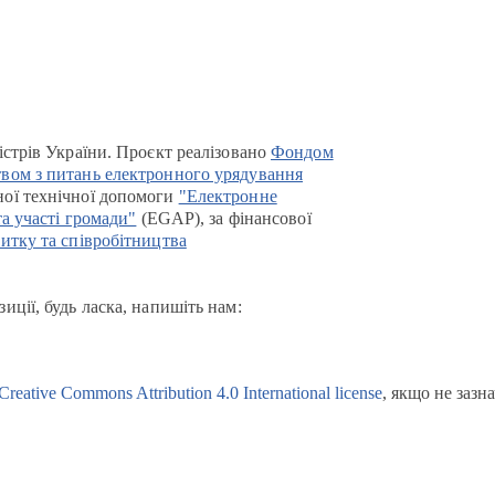
істрів України. Проєкт реалізовано
Фондом
вом з питань електронного урядування
ої технічної допомоги
"Електронне
та участі громади"
(EGAP), за фінансової
итку та співробітництва
иції, будь ласка, напишіть нам:
Creative Commons Attribution 4.0 International license
, якщо не зазн