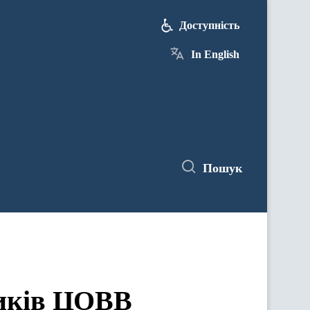
Доступність
In English
Пошук
ЦОВВ у засіданнях комітетів Верховної Ради України
ників ЦОВВ