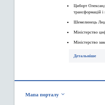
Циборт Олександ
трансформацій і 
Шемелинець Людм
Міністерство ци
Міністерство за
Детальніше
Мапа порталу