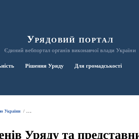
Урядовий портал
Єдиний вебпортал органів виконавчої влади України
ьність
Рішення Уряду
Для громадськості
ою України
Інформація про участь членів Уряду та представників 
енів Уряду та представ