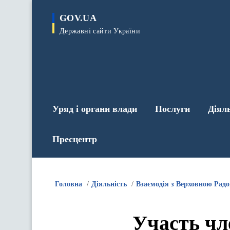
до
основного
GOV.UA
вмісту
Державні сайти України
Уряд і органи влади
Послуги
Діял
Пресцентр
Головна
Діяльність
Взаємодія з Верховною Рад
Участь чл