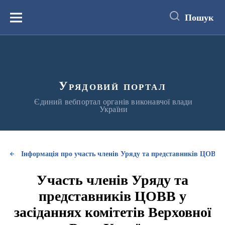
до
основного
Пошук
вмісту
Меню
Урядовий портал
Єдиний вебпортал органів виконавчої влади
України
Інформація про участь членів Уряду та представників ЦОВВ у
Участь членів Уряду та
представників ЦОВВ у
засіданнях комітетів Верховної