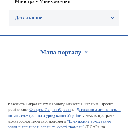
Міністра - Мінекономіки
Детальніше
Мапа порталу
Перейти на сайт Ukraine.ua
Власність Секретаріату Кабінету Міністрів України. Проєкт
реалізовано
Фондом Східна Європа
та
Державним агентством з
питань електронного урядування України
у межах програми
міжнародної технічної допомоги
"Електронне врядування
задля підзвітності влади та участі громади"
(EGAP), за