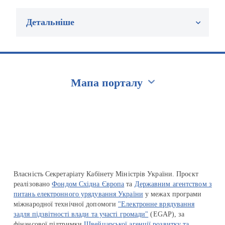
Детальніше
Мапа порталу
Перейти на сайт Ukraine.ua
Власність Секретаріату Кабінету Міністрів України. Проєкт
реалізовано
Фондом Східна Європа
та
Державним агентством з
питань електронного урядування України
у межах програми
міжнародної технічної допомоги
"Електронне врядування
задля підзвітності влади та участі громади"
(EGAP), за
фінансової підтримки
Швейцарської агенції розвитку та