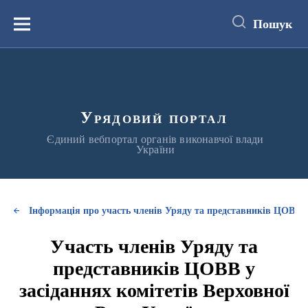
до
основного
Пошук
вмісту
Меню
Урядовий портал
Єдиний вебпортал органів виконавчої влади
України
Інформація про участь членів Уряду та представників ЦОВВ у
Участь членів Уряду та
представників ЦОВВ у
засіданнях комітетів Верховної