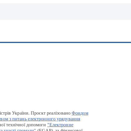
істрів України. Проєкт реалізовано
Фондом
вом з питань електронного урядування
ої технічної допомоги
"Електронне
та участі громади"
(EGAP), за фінансової