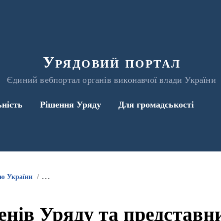
Урядовий портал
Єдиний вебпортал органів виконавчої влади України
ьність
Рішення Уряду
Для громадськості
ою України
Інформація про участь членів Уряду та представників 
енів Уряду та представ