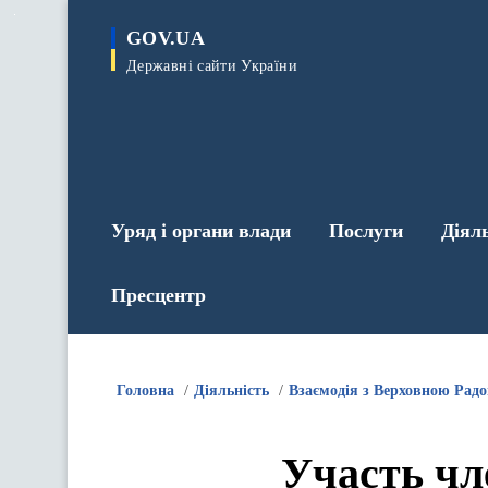
до
основного
GOV.UA
вмісту
Державні сайти України
Уряд і органи влади
Послуги
Діял
Пресцентр
Головна
Діяльність
Взаємодія з Верховною Рад
Участь чл