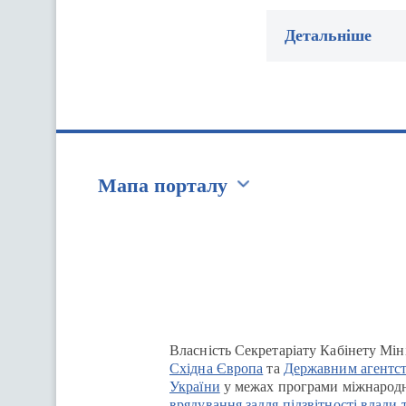
Детальніше
Мапа порталу
Перейти на сайт Ukraine.ua
Власність Секретаріату Кабінету Мін
Східна Європа
та
Державним агентст
України
у межах програми міжнародн
врядування задля підзвітності влади 