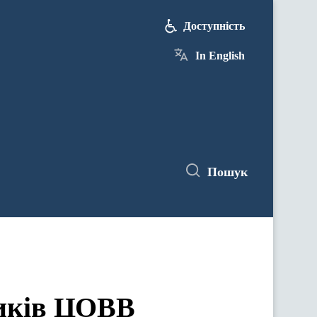
Доступність
In English
Пошук
ЦОВВ у засіданнях комітетів Верховної Ради України
ників ЦОВВ