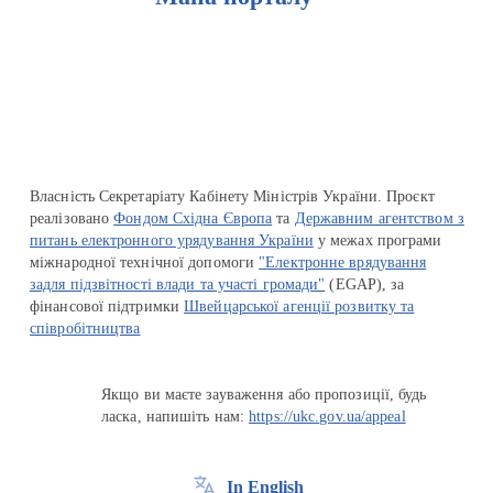
Перейти на сайт Ukraine.ua
Власність Секретаріату Кабінету Міністрів України. Проєкт
реалізовано
Фондом Східна Європа
та
Державним агентством з
питань електронного урядування України
у межах програми
міжнародної технічної допомоги
"Електронне врядування
задля підзвітності влади та участі громади"
(EGAP), за
фінансової підтримки
Швейцарської агенції розвитку та
співробітництва
Якщо ви маєте зауваження або пропозиції, будь
ласка, напишіть нам:
https://ukc.gov.ua/appeal
In English