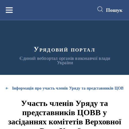
до
основного
Пошук
вмісту
Меню
Урядовий портал
Єдиний вебпортал органів виконавчої влади
України
Інформація про участь членів Уряду та представників ЦОВВ у
Участь членів Уряду та
представників ЦОВВ у
засіданнях комітетів Верховної