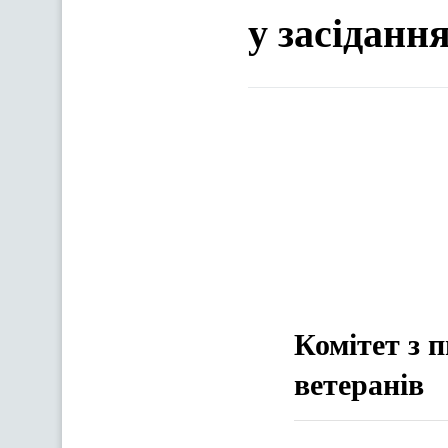
у засіданн
Комітет з 
ветеранів