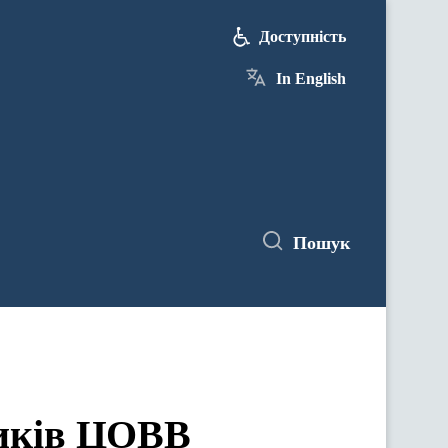
Доступність
In English
Пошук
ЦОВВ у засіданнях комітетів Верховної Ради України
ників ЦОВВ