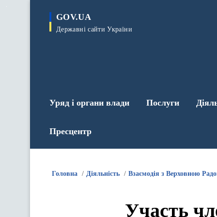
до
основного
GOV.UA
вмісту
Державні сайти України
Уряд і органи влади
Послуги
Діял
Пресцентр
Головна
Діяльність
Взаємодія з Верховною Рад
Участь чл