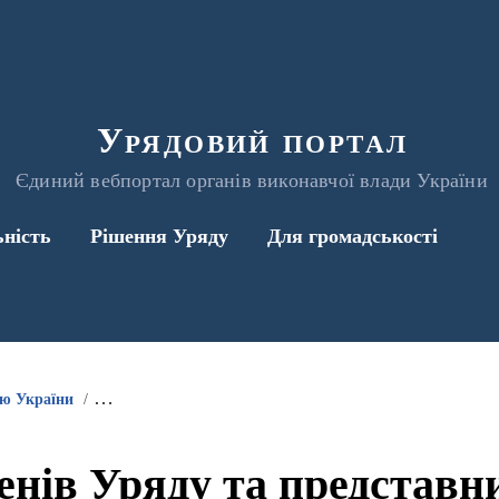
Урядовий портал
Єдиний вебпортал органів виконавчої влади України
ьність
Рішення Уряду
Для громадськості
ою України
Інформація про участь членів Уряду та представників 
енів Уряду та представ