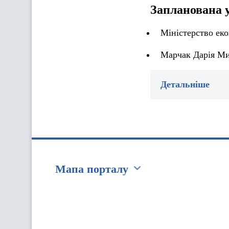
Запланована 
Міністерство ек
Марчак Дарія Ми
Детальніше
Мапа порталу
Перейти на сайт Ukraine.ua