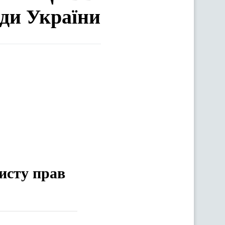
ади України
хисту прав