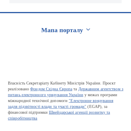
Мапа порталу
Перейти на сайт Ukraine.ua
Власність Секретаріату Кабінету Міністрів України. Проєкт
реалізовано
Фондом Східна Європа
та
Державним агентством з
питань електронного урядування України
у межах програми
міжнародної технічної допомоги
"Електронне врядування
задля підзвітності влади та участі громади"
(EGAP), за
фінансової підтримки
Швейцарської агенції розвитку та
співробітництва