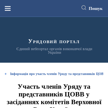
до
основного
Пошук
вмісту
Меню
Урядовий портал
Єдиний вебпортал органів виконавчої влади
України
Інформація про участь членів Уряду та представників ЦОВВ у
Участь членів Уряду та
представників ЦОВВ у
засіданнях комітетів Верховної