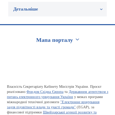
Детальніше
Мапа порталу
Перейти на сайт Ukraine.ua
Власність Секретаріату Кабінету Міністрів України. Проєкт
реалізовано
Фондом Східна Європа
та
Державним агентством з
питань електронного урядування України
у межах програми
міжнародної технічної допомоги
"Електронне врядування
задля підзвітності влади та участі громади"
(EGAP), за
фінансової підтримки
Швейцарської агенції розвитку та