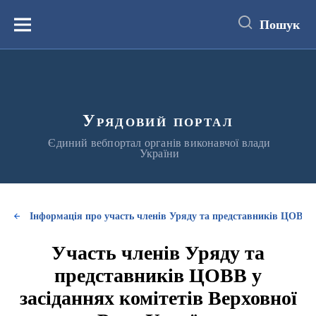
до
основного
Пошук
вмісту
Меню
Урядовий портал
Єдиний вебпортал органів виконавчої влади
України
Інформація про участь членів Уряду та представників ЦОВВ у
Участь членів Уряду та
представників ЦОВВ у
засіданнях комітетів Верховної