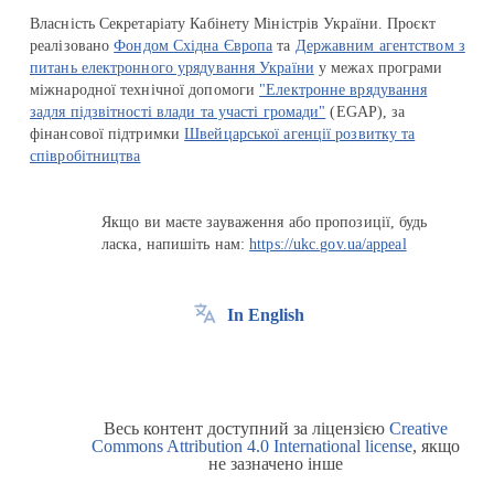
Власність Секретаріату Кабінету Міністрів України. Проєкт
реалізовано
Фондом Східна Європа
та
Державним агентством з
питань електронного урядування України
у межах програми
міжнародної технічної допомоги
"Електронне врядування
задля підзвітності влади та участі громади"
(EGAP), за
фінансової підтримки
Швейцарської агенції розвитку та
співробітництва
Якщо ви маєте зауваження або пропозиції, будь
ласка, напишіть нам:
https://ukc.gov.ua/appeal
In English
Весь контент доступний за ліцензією
Creative
Commons Attribution 4.0 International license
, якщо
не зазначено інше