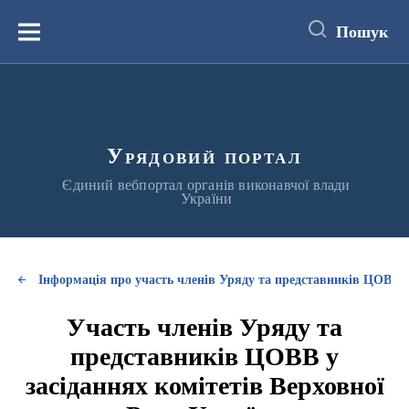
до
основного
Пошук
вмісту
Меню
Урядовий портал
Єдиний вебпортал органів виконавчої влади
України
Інформація про участь членів Уряду та представників ЦОВВ у
Участь членів Уряду та
представників ЦОВВ у
засіданнях комітетів Верховної