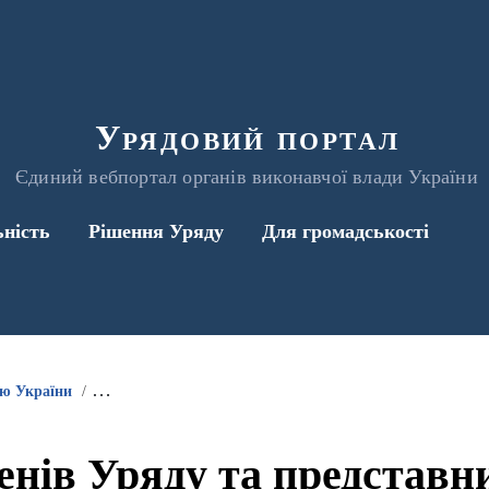
Урядовий портал
Єдиний вебпортал органів виконавчої влади України
ьність
Рішення Уряду
Для громадськості
ою України
Інформація про участь членів Уряду та представників 
енів Уряду та представ