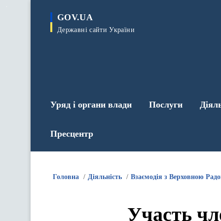
до
основного
GOV.UA
вмісту
Державні сайти України
Уряд і органи влади
Послуги
Діял
Пресцентр
Головна
Діяльність
Взаємодія з Верховною Рад
Участь чл