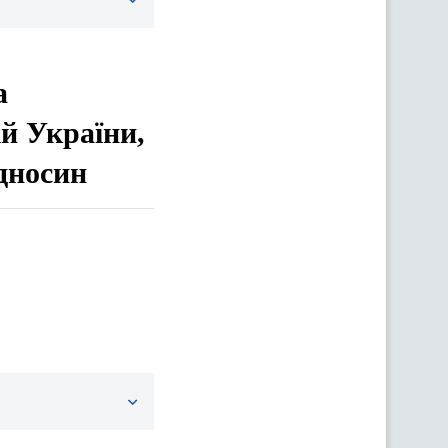
а
ій України,
дносин