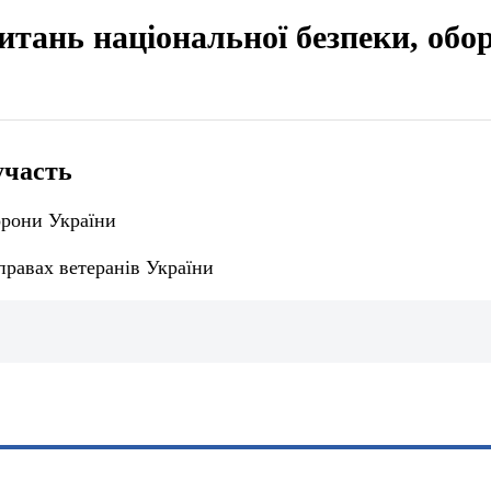
питань національної безпеки, обо
участь
орони України
правах ветеранів України