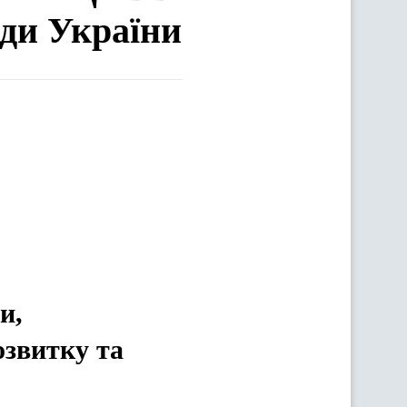
ади України
и,
озвитку та