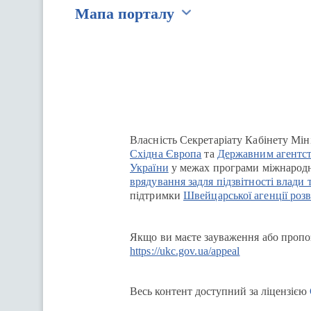
Мапа порталу
Перейти на сайт Ukraine.ua
Власність Секретаріату Кабінету Мін
Східна Європа
та
Державним агентст
України
у межах програми міжнародн
врядування задля підзвітності влади 
підтримки
Швейцарської агенції розв
Якщо ви маєте зауваження або пропоз
https://ukc.gov.ua/appeal
Весь контент доступний за ліцензією