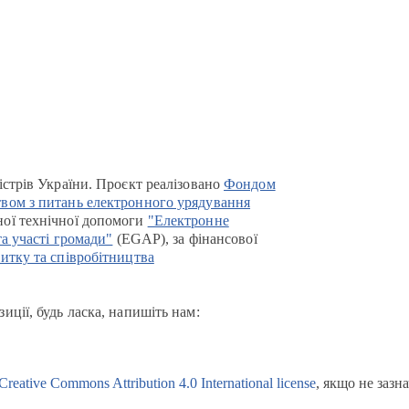
істрів України. Проєкт реалізовано
Фондом
вом з питань електронного урядування
ої технічної допомоги
"Електронне
та участі громади"
(EGAP), за фінансової
итку та співробітництва
иції, будь ласка, напишіть нам:
Creative Commons Attribution 4.0 International license
, якщо не зазн