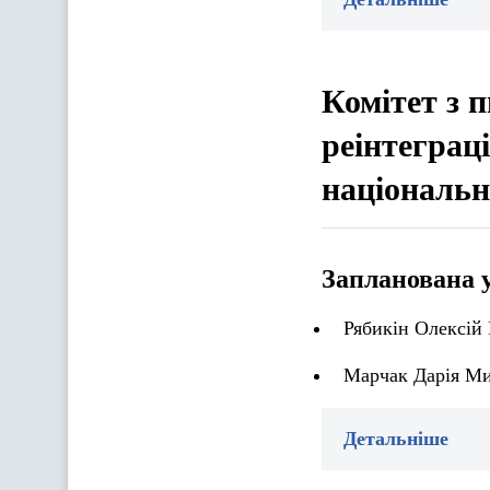
Комітет з 
реінтеграц
національн
Запланована 
Рябикін Олексій
Марчак Дарія Ми
Детальніше