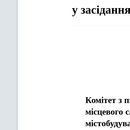
у засіданн
Комітет з п
місцевого 
містобудув