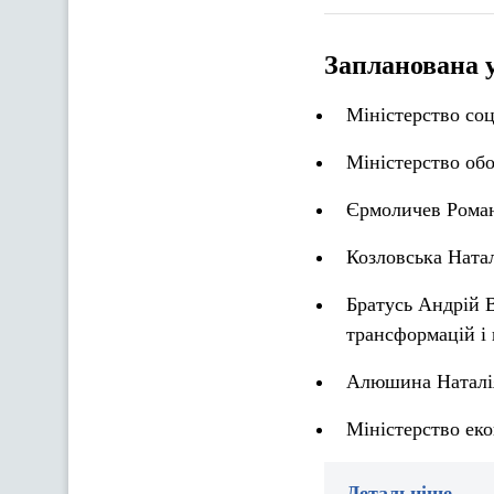
Запланована 
Міністерство соц
Міністерство об
Єрмоличев Роман
Козловська Натал
Братусь Андрій 
трансформацій і 
Алюшина Наталія
Міністерство ек
Детальніше