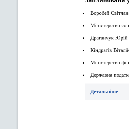
Запланована 
Воробей Світлана
Міністерство соц
Драганчук Юрій О
Кіндратів Віталі
Міністерство фін
Державна податк
Детальніше