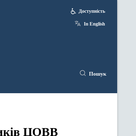
Доступність
In English
Пошук
ЦОВВ у засіданнях комітетів Верховної Ради України
ників ЦОВВ